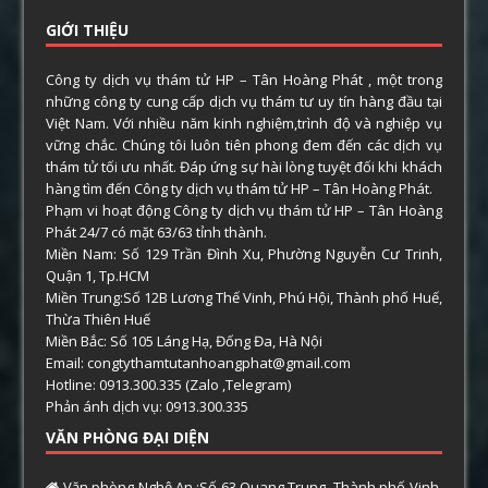
GIỚI THIỆU
Công ty dịch vụ thám tử HP – Tân Hoàng Phát , một trong
những công ty cung cấp dịch vụ thám tư uy tín hàng đầu tại
Việt Nam. Với nhiều năm kinh nghiệm,trình độ và nghiệp vụ
vững chắc. Chúng tôi luôn tiên phong đem đến các dịch vụ
thám tử tối ưu nhất. Đáp ứng sự hài lòng tuyệt đối khi khách
hàng tìm đến Công ty dịch vụ thám tử HP – Tân Hoàng Phát.
Phạm vi hoạt động Công ty dịch vụ thám tử HP – Tân Hoàng
Phát 24/7 có mặt 63/63 tỉnh thành.
Miền Nam: Số 129 Trần Đình Xu, Phường Nguyễn Cư Trinh,
Quận 1, Tp.HCM
Miền Trung:Số 12B Lương Thế Vinh, Phú Hội, Thành phố Huế,
Thừa Thiên Huế
Miền Bắc: Số 105 Láng Hạ, Đống Đa, Hà Nội
Email: congtythamtutanhoangphat@gmail.com
Hotline: 0913.300.335 (Zalo ,Telegram)
Phản ánh dịch vụ: 0913.300.335
VĂN PHÒNG ĐẠI DIỆN
Văn phòng Nghệ An :Số 63 Quang Trung, Thành phố Vinh,