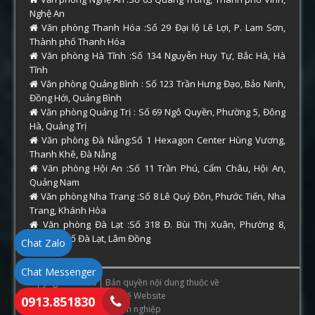
Nghệ An
Văn phòng Thanh Hóa :Số 29 Đại lộ Lê Lợi, P. Lam Sơn,
Thành phố Thanh Hóa
Văn phòng Hà Tĩnh :Số 134 Nguyễn Huy Tự, Bắc Hà, Hà
Tĩnh
Văn phòng Quảng Bình : Số 123 Trần Hưng Đạo, Bảo Ninh,
Đồng Hới, Quảng Bình
Văn phòng Quảng Trị : Số 69 Ngô Quyền, Phường 5, Đông
Hà, Quảng Trị
Văn phòng Đà Nẵng:Số 1 Hexagon Center Hùng Vương,
Thanh Khê, Đà Nẵng
Văn phòng Hội An :Số 11 Trần Phú, Cẩm Châu, Hội An,
Quảng Nam
Văn phòng Nha Trang :Số 8 Lê Quý Đôn, Phước Tiến, Nha
Trang, Khánh Hòa
Văn phòng Đà Lạt :Số 318 Đ. Bùi Thị Xuân, Phường 8,
Thành phố Đà Lạt, Lâm Đồng
Chat Zalo
Chat Messenger
Copyright © 2026 | Bản quyền nội dung thuộc về
ThamTuHue.Com
. Thiết Kế Website
0913.851830