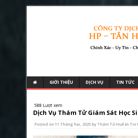
GIỚI THIỆU
DỊCH VỤ
TIN TỨC
588 Lượt xem
Dịch Vụ Thám Tử Giám Sát Học Si
Posted on
11 Tháng hai, 2025
by
Thám Tử Huế
in
Tin 