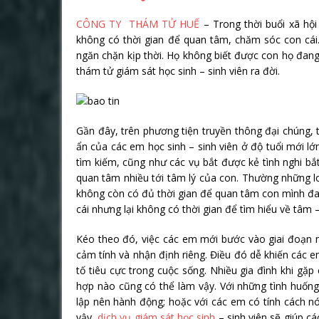
CÔNG TY THÁM TỬ HUẾ
– Trong thời buổi xã hội
không có thời gian để quan tâm, chăm sóc con cái.
ngăn chặn kịp thời. Họ không biết được con họ đang
thám tử giám sát học sinh – sinh viên ra đời.
Gần đây, trên phương tiện truyền thông đại chúng, 
ẩn của các em học sinh – sinh viên ở độ tuổi mới lớn
tìm kiếm, cũng như các vụ bắt được kẻ tình nghi b
quan tâm nhiều tới tâm lý của con. Thường những l
không còn có đủ thời gian để quan tâm con mình đan
cái nhưng lại không có thời gian để tìm hiểu về tâm –
Kéo theo đó, việc các em mới bước vào giai đoạn m
cảm tính và nhận định riêng. Điều đó dễ khiến các 
tố tiêu cực trong cuộc sống. Nhiều gia đình khi gặ
hợp nào cũng có thể làm vậy. Với những tình huống
lập nên hành động; hoặc với các em có tính cách nó
vậy,
dịch vụ giám sát học sinh
– sinh viên sẽ giúp c