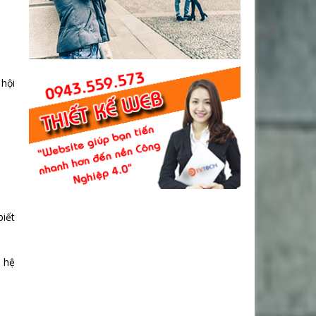
 hội
biết
 hệ