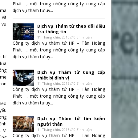
Phát , một trong những công ty cung cấp
n mà
dịch vụ thám tư uy...
t và
h vụ
Dịch vụ Thám tử theo dõi điều
tra thông tin
11 Tháng chín, 2015 // 0 Bình luận
Công ty dịch vụ thám tử HP – Tân Hoàng
Phát , một trong những công ty cung cấp
h bí
dịch vụ thám tư uy...
 đưa
hông
Dịch vụ Thám tử Cung cấp
a mẹ
thiết bị định vị
 con
11 Tháng chín, 2015 // 0 Bình luận
Công ty dịch vụ thám tử HP – Tân Hoàng
Phát , một trong những công ty cung cấp
dịch vụ thám tư uy...
theo
 yếu
ường
Dịch vụ Thám tử tìm kiếm
hành
người thân
11 Tháng chín, 2015 // 0 Bình luận
. Vì
Công ty dịch vụ thám tử HP – Tân Hoàng
đúng