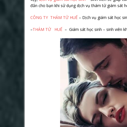
đắn cho bạn khi sử dụng dịch vụ thám tử giám sát họ
CÔNG TY THÁM TỬ HUẾ
– Dịch vụ giám sát học sin
–
THÁM TỬ HUẾ
– Giám sát học sinh – sinh viên kh