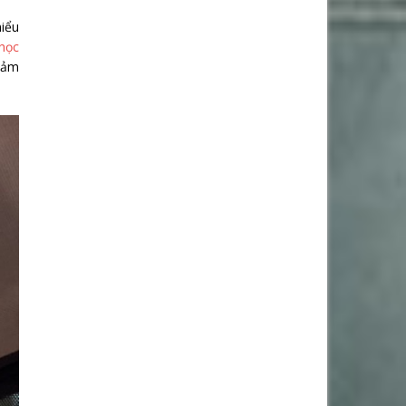
hiểu
 học
 đảm