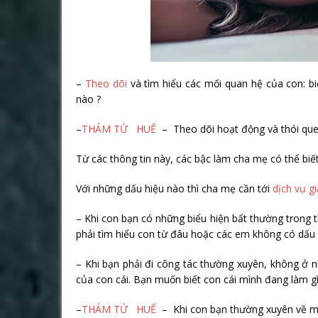
–
Theo dõi
và tìm hiểu các mối quan hệ của con: biế
nào ?
–
THÁM TỬ HUẾ
– Theo dõi hoạt động và thói quen
Từ các thông tin này, các bậc làm cha mẹ có thể biết
Với những dấu hiệu nào thì cha mẹ cần tới
dịch vụ gi
– Khi con bạn có những biểu hiện bất thường trong 
phải tìm hiểu con từ đâu hoặc các em không có dấu 
– Khi bạn phải đi công tác thường xuyên, không ở 
của con cái. Bạn muốn biết con cái mình đang làm gì
–
THÁM TỬ HUẾ
– Khi con bạn thường xuyên về muộ