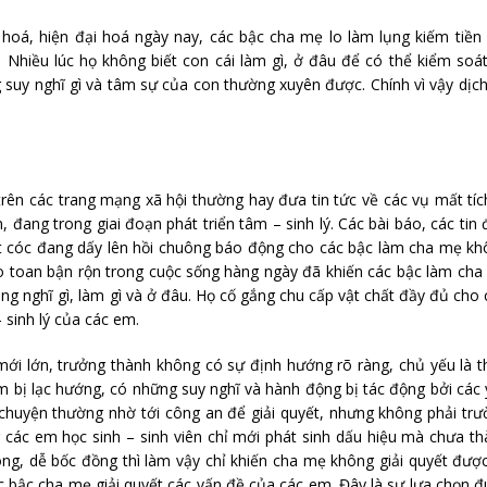
 hoá, hiện đại hoá ngày nay, các bậc cha mẹ lo làm lụng kiếm tiề
 Nhiều lúc họ không biết con cái làm gì, ở đâu để có thể kiểm soá
 suy nghĩ gì và tâm sự của con thường xuyên được. Chính vì vậy dịc
trên các trang mạng xã hội thường hay đưa tin tức về các vụ mất tíc
, đang trong giai đoạn phát triển tâm – sinh lý. Các bài báo, các tin
ắt cóc đang dấy lên hồi chuông báo động cho các bậc làm cha mẹ k
o toan bận rộn trong cuộc sống hàng ngày đã khiến các bậc làm ch
g nghĩ gì, làm gì và ở đâu. Họ cố gắng chu cấp vật chất đầy đủ cho
 sinh lý của các em.
ới lớn, trưởng thành không có sự định hướng rõ ràng, chủ yếu là 
em bị lạc hướng, có những suy nghĩ và hành động bị tác động bởi các
p chuyện thường nhờ tới công an để giải quyết, nhưng không phải tr
 các em học sinh – sinh viên chỉ mới phát sinh dấu hiệu mà chưa t
ng, dễ bốc đồng thì làm vậy chỉ khiến cha mẹ không giải quyết được
ác bậc cha mẹ giải quyết các vấn đề của các em. Đây là sự lựa chọn 