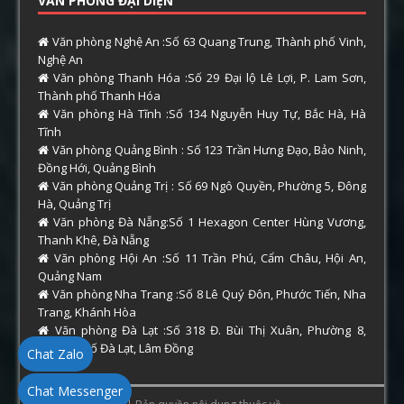
VĂN PHÒNG ĐẠI DIỆN
Văn phòng Nghệ An :Số 63 Quang Trung, Thành phố Vinh,
Nghệ An
Văn phòng Thanh Hóa :Số 29 Đại lộ Lê Lợi, P. Lam Sơn,
Thành phố Thanh Hóa
Văn phòng Hà Tĩnh :Số 134 Nguyễn Huy Tự, Bắc Hà, Hà
Tĩnh
Văn phòng Quảng Bình : Số 123 Trần Hưng Đạo, Bảo Ninh,
Đồng Hới, Quảng Bình
Văn phòng Quảng Trị : Số 69 Ngô Quyền, Phường 5, Đông
Hà, Quảng Trị
Văn phòng Đà Nẵng:Số 1 Hexagon Center Hùng Vương,
Thanh Khê, Đà Nẵng
Văn phòng Hội An :Số 11 Trần Phú, Cẩm Châu, Hội An,
Quảng Nam
Văn phòng Nha Trang :Số 8 Lê Quý Đôn, Phước Tiến, Nha
Trang, Khánh Hòa
Văn phòng Đà Lạt :Số 318 Đ. Bùi Thị Xuân, Phường 8,
Thành phố Đà Lạt, Lâm Đồng
Chat Zalo
Chat Messenger