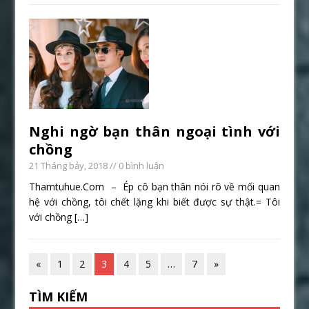
Nghi ngờ bạn thân ngoại tình với
chồng
21 Tháng bảy, 2018
// 0 bình luận
Thamtuhue.Com – Ép cô bạn thân nói rõ về mối quan
hệ với chồng, tôi chết lặng khi biết được sự thật.= Tôi
với chồng
[…]
«
1
2
3
4
5
…
7
»
TÌM KIẾM