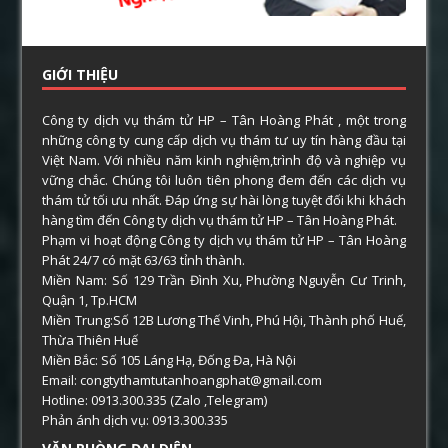
GIỚI THIỆU
Công ty dịch vụ thám tử HP – Tân Hoàng Phát , một trong
những công ty cung cấp dịch vụ thám tư uy tín hàng đầu tại
Việt Nam. Với nhiều năm kinh nghiệm,trình độ và nghiệp vụ
vững chắc. Chúng tôi luôn tiên phong đem đến các dịch vụ
thám tử tối ưu nhất. Đáp ứng sự hài lòng tuyệt đối khi khách
hàng tìm đến Công ty dịch vụ thám tử HP – Tân Hoàng Phát.
Phạm vi hoạt động Công ty dịch vụ thám tử HP – Tân Hoàng
Phát 24/7 có mặt 63/63 tỉnh thành.
Miền Nam: Số 129 Trần Đình Xu, Phường Nguyễn Cư Trinh,
Quận 1, Tp.HCM
Miền Trung:Số 12B Lương Thế Vinh, Phú Hội, Thành phố Huế,
Thừa Thiên Huế
Miền Bắc: Số 105 Láng Hạ, Đống Đa, Hà Nội
Email: congtythamtutanhoangphat@gmail.com
Hotline: 0913.300.335 (Zalo ,Telegram)
Phản ánh dịch vụ: 0913.300.335