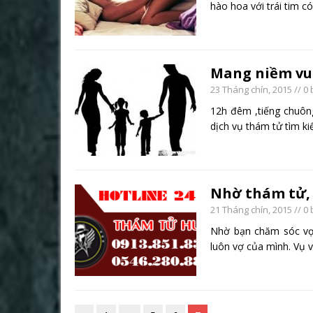
hào hoa với trái tim c
Mang niềm vui
23 Tháng chín, 2015
// 0 
12h đêm ,tiếng chuôn
dịch vụ thám tử tìm k
Nhờ thám tử, 
21 Tháng chín, 2015
// 0 
Nhờ bạn chăm sóc vợ 
luôn vợ của mình. Vụ 