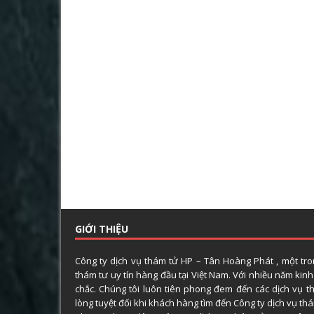
GIỚI THIỆU
Công ty dịch vụ thám tử HP – Tân Hoàng Phát , một tr
thám tư uy tín hàng đầu tại Việt Nam. Với nhiều năm kin
chắc. Chúng tôi luôn tiên phong đem đến các dịch vụ t
lòng tuyệt đối khi khách hàng tìm đến Công ty dịch vụ t