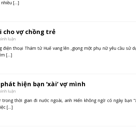
ó nhiều
[…]
 cho vợ chồng trẻ
bình luận
g điện thoại Thám tử Huế vang lên ,giọng một phụ nữ yêu cầu sử d
iếm
[…]
phát hiện bạn ‘xài’ vợ mình
bình luận
trong thời gian đi nước ngoài, anh Hiến không ngờ có ngày bạn “x
việc
[…]