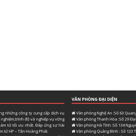
VĂN PHÒNG ĐẠI DIỆN
ong những công ty cung cấp dịch vụ
Văn phòng Nghệ An :Số 63 Quang
h nghiệm,trình độ và nghiệp vụ vững
Văn phòng Thanh Hóa :Số 29 Đại 
hám tử tối ưu nhất. Đáp ứng sự hài
Văn phòng Hà Tĩnh :Số 134 Nguyễ
hám tử HP – Tân Hoàng Phát.
Văn phòng Quảng Bình : Số 123 T