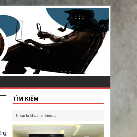
TÌM KIẾM
àng