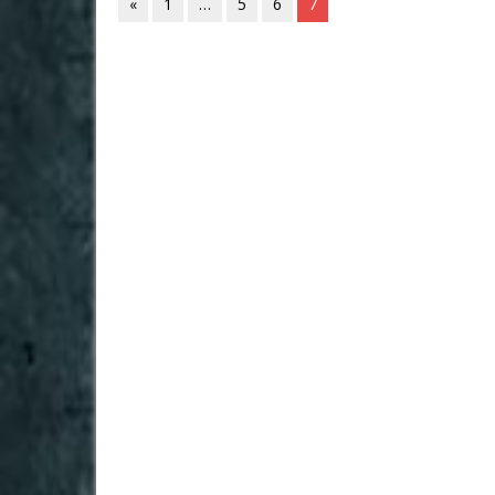
«
1
…
5
6
7