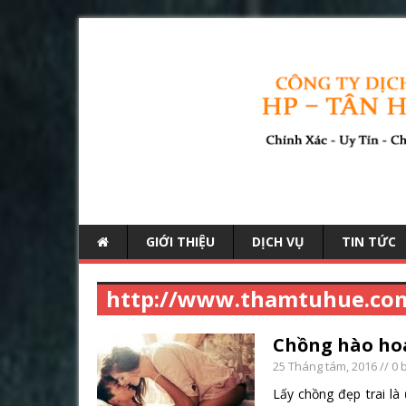
GIỚI THIỆU
DỊCH VỤ
TIN TỨC
http://www.thamtuhue.co
Chồng hào hoa
25 Tháng tám, 2016
// 0 
Lấy chồng đẹp trai l