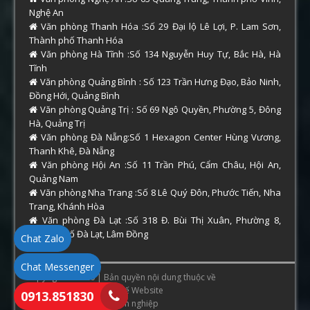
Nghệ An
Văn phòng Thanh Hóa :Số 29 Đại lộ Lê Lợi, P. Lam Sơn,
Thành phố Thanh Hóa
Văn phòng Hà Tĩnh :Số 134 Nguyễn Huy Tự, Bắc Hà, Hà
Tĩnh
Văn phòng Quảng Bình : Số 123 Trần Hưng Đạo, Bảo Ninh,
Đồng Hới, Quảng Bình
Văn phòng Quảng Trị : Số 69 Ngô Quyền, Phường 5, Đông
Hà, Quảng Trị
Văn phòng Đà Nẵng:Số 1 Hexagon Center Hùng Vương,
Thanh Khê, Đà Nẵng
Văn phòng Hội An :Số 11 Trần Phú, Cẩm Châu, Hội An,
Quảng Nam
Văn phòng Nha Trang :Số 8 Lê Quý Đôn, Phước Tiến, Nha
Trang, Khánh Hòa
Văn phòng Đà Lạt :Số 318 Đ. Bùi Thị Xuân, Phường 8,
Thành phố Đà Lạt, Lâm Đồng
Chat Zalo
Chat Messenger
Copyright © 2026 | Bản quyền nội dung thuộc về
ThamTuHue.Com
. Thiết Kế Website
0913.851830