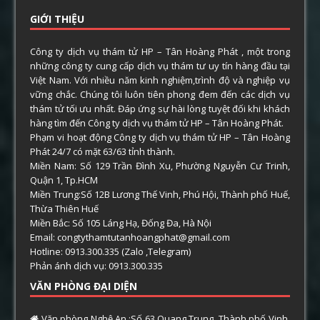
GIỚI THIỆU
Công ty dịch vụ thám tử HP – Tân Hoàng Phát , một trong
những công ty cung cấp dịch vụ thám tư uy tín hàng đầu tại
Việt Nam. Với nhiều năm kinh nghiệm,trình độ và nghiệp vụ
vững chắc. Chúng tôi luôn tiên phong đem đến các dịch vụ
thám tử tối ưu nhất. Đáp ứng sự hài lòng tuyệt đối khi khách
hàng tìm đến Công ty dịch vụ thám tử HP – Tân Hoàng Phát.
Phạm vi hoạt động Công ty dịch vụ thám tử HP – Tân Hoàng
Phát 24/7 có mặt 63/63 tỉnh thành.
Miền Nam: Số 129 Trần Đình Xu, Phường Nguyễn Cư Trinh,
Quận 1, Tp.HCM
Miền Trung:Số 12B Lương Thế Vinh, Phú Hội, Thành phố Huế,
Thừa Thiên Huế
Miền Bắc: Số 105 Láng Hạ, Đống Đa, Hà Nội
Email: congtythamtutanhoangphat@gmail.com
Hotline: 0913.300.335 (Zalo ,Telegram)
Phản ánh dịch vụ: 0913.300.335
VĂN PHÒNG ĐẠI DIỆN
Văn phòng Nghệ An :Số 63 Quang Trung, Thành phố Vinh,