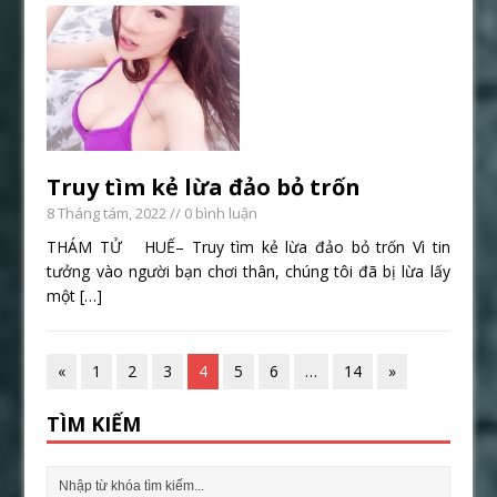
Truy tìm kẻ lừa đảo bỏ trốn
8 Tháng tám, 2022
// 0 bình luận
THÁM TỬ HUẾ– Truy tìm kẻ lừa đảo bỏ trốn Vì tin
tưởng vào người bạn chơi thân, chúng tôi đã bị lừa lấy
một
[…]
«
1
2
3
4
5
6
…
14
»
TÌM KIẾM