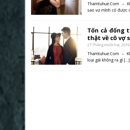
Thamtuhue.Com – Khôn
sao vợ mình có được 
Tốn cả đống t
thật về cô vợ 
27 Tháng mười hai, 2016
Thamtuhue.Com – Không
loại gái không ra gì
[…]