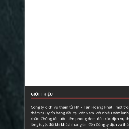
GIỚI THIỆU
Công ty dịch vụ thám tử HP – Tân Hoàng Phát , một tr
thám tư uy tín hàng đầu tại Việt Nam. Với nhiều năm kin
chắc. Chúng tôi luôn tiên phong đem đến các dịch vụ t
lòng tuyệt đối khi khách hàng tìm đến Công ty dịch vụ t