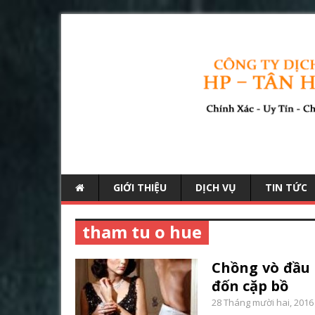
GIỚI THIỆU
DỊCH VỤ
TIN TỨC
tham tu o hue
Chồng vò đầu 
đốn cặp bồ
28 Tháng mười hai, 2016