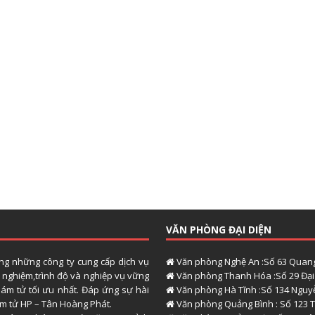
VĂN PHÒNG ĐẠI DIỆN
ong những công ty cung cấp dịch vụ
Văn phòng Nghệ An :Số 63 Quang
h nghiệm,trình độ và nghiệp vụ vững
Văn phòng Thanh Hóa :Số 29 Đại 
hám tử tối ưu nhất. Đáp ứng sự hài
Văn phòng Hà Tĩnh :Số 134 Nguyễ
hám tử HP – Tân Hoàng Phát.
Văn phòng Quảng Bình : Số 123 T