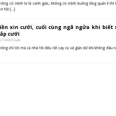
g có mình lơ là cảnh giác, không có mình buông lỏng quản lí thì 
cơ hội
[…]
iền xin cưới, cuối cùng ngã ngửa khi biết 
sắp cưới
// 0 bình luận
 chỉ tôi mà cả nhà tôi đều rất cay cú và giận dữ khi không đâu r