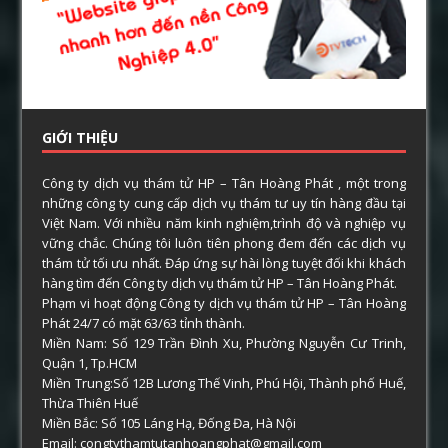
GIỚI THIỆU
Công ty dịch vụ thám tử HP – Tân Hoàng Phát , một trong
những công ty cung cấp dịch vụ thám tư uy tín hàng đầu tại
Việt Nam. Với nhiều năm kinh nghiệm,trình độ và nghiệp vụ
vững chắc. Chúng tôi luôn tiên phong đem đến các dịch vụ
thám tử tối ưu nhất. Đáp ứng sự hài lòng tuyệt đối khi khách
hàng tìm đến Công ty dịch vụ thám tử HP – Tân Hoàng Phát.
Phạm vi hoạt động Công ty dịch vụ thám tử HP – Tân Hoàng
Phát 24/7 có mặt 63/63 tỉnh thành.
Miền Nam: Số 129 Trần Đình Xu, Phường Nguyễn Cư Trinh,
Quận 1, Tp.HCM
Miền Trung:Số 12B Lương Thế Vinh, Phú Hội, Thành phố Huế,
Thừa Thiên Huế
Miền Bắc: Số 105 Láng Hạ, Đống Đa, Hà Nội
Email: congtythamtutanhoangphat@gmail.com