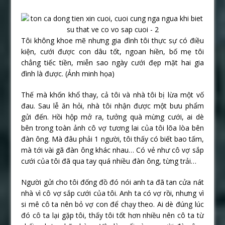
Tôi không khoe mẽ nhưng gia đình tôi thực sự có điều
kiện, cưới được con dâu tốt, ngoan hiền, bố mẹ tôi
chẳng tiếc tiền, miễn sao ngày cưới đẹp mặt hai gia
đình là được. (Ảnh minh họa)
Thế mà khốn khổ thay, cả tôi và nhà tôi bị lừa một vố
đau. Sau lễ ăn hỏi, nhà tôi nhận được một bưu phẩm
gửi đến. Hồi hộp mở ra, tưởng quà mừng cưới, ai dè
bên trong toàn ảnh cô vợ tương lai của tôi lõa lòa bên
đàn ông. Mà đâu phải 1 người, tôi thấy có biết bao tấm,
mà tới vài gã đàn ông khác nhau… Có vẻ như cô vợ sắp
cưới của tôi đã qua tay quá nhiều đàn ông, từng trải…
Người gửi cho tôi đống đồ đó nói anh ta đã tan cửa nát
nhà vì cô vợ sắp cưới của tôi. Anh ta có vợ rồi, nhưng vì
si mê cô ta nên bỏ vợ con để chạy theo. Ai dè đúng lúc
đó cô ta lại gặp tôi, thấy tôi tốt hơn nhiều nên cô ta từ