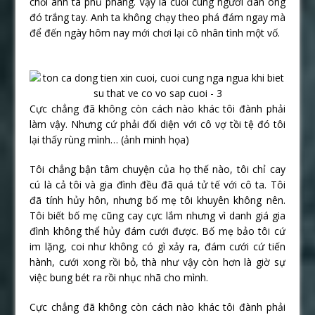
chối anh ta phũ phàng. Vậy là cuối cùng người đàn ông
đó trắng tay. Anh ta không chạy theo phá đám ngay mà
để đến ngày hôm nay mới chơi lại cô nhân tình một vố.
Cực chẳng đã không còn cách nào khác tôi đành phải
làm vậy. Nhưng cứ phải đối diện với cô vợ tồi tệ đó tôi
lại thấy rùng mình… (ảnh minh họa)
Tôi chẳng bận tâm chuyện của họ thế nào, tôi chỉ cay
cú là cả tôi và gia đình đều đã quá tử tế với cô ta. Tôi
đã tính hủy hôn, nhưng bố mẹ tôi khuyên không nên.
Tôi biết bố mẹ cũng cay cực lắm nhưng vì danh giá gia
đình không thể hủy đám cưới được. Bố mẹ bảo tôi cứ
im lặng, coi như không có gì xảy ra, đám cưới cứ tiến
hành, cưới xong rồi bỏ, thà như vậy còn hơn là giờ sự
việc bung bét ra rồi nhục nhã cho mình.
Cực chẳng đã không còn cách nào khác tôi đành phải