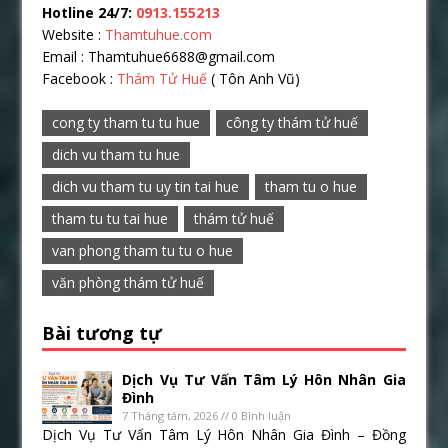
Hotline 24/7:
0913.155213
Website :
Thamtuhue.com
Email : Thamtuhue6688@gmail.com
Facebook :
Thám Tử Huế
( Tôn Anh Vũ)
cong ty tham tu tu hue
công ty thám tử huế
dich vu tham tu hue
dich vu tham tu uy tin tai hue
tham tu o hue
tham tu tu tai hue
thám tử huế
van phong tham tu tu o hue
văn phòng thám tử huế
Bài tương tự
Dịch Vụ Tư Vấn Tâm Lý Hôn Nhân Gia
Đình
7 Tháng tám, 2026 // 0 Bình luận
Dịch Vụ Tư Vấn Tâm Lý Hôn Nhân Gia Đình – Đồng