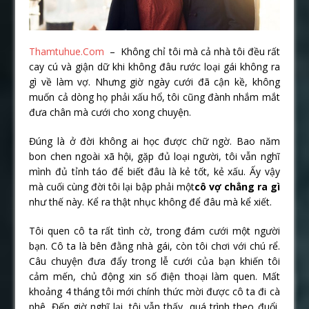
Thamtuhue.Com
– Không chỉ tôi mà cả nhà tôi đều rất
cay cú và giận dữ khi không đâu rước loại gái không ra
gì về làm vợ. Nhưng giờ ngày cưới đã cận kề, không
muốn cả dòng họ phải xấu hổ, tôi cũng đành nhắm mắt
đưa chân mà cưới cho xong chuyện.
Đúng là ở đời không ai học được chữ ngờ. Bao năm
bon chen ngoài xã hội, gặp đủ loại người, tôi vẫn nghĩ
mình đủ tỉnh táo để biết đâu là kẻ tốt, kẻ xấu. Ấy vậy
mà cuối cùng đời tôi lại bập phải một
cô vợ chẳng ra gì
như thế này. Kể ra thật nhục không để đâu mà kể xiết.
Tôi quen cô ta rất tình cờ, trong đám cưới một người
bạn. Cô ta là bên đằng nhà gái, còn tôi chơi với chú rể.
Câu chuyện đưa đẩy trong lễ cưới của bạn khiến tôi
cảm mến, chủ động xin số điện thoại làm quen. Mất
khoảng 4 tháng tôi mới chính thức mời được cô ta đi cà
phê. Đến giờ nghĩ lại, tôi vẫn thấy quá trình theo đuổi,