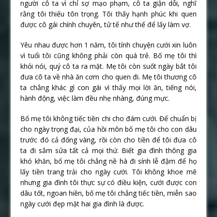
người cô ta vì chỉ sợ mạo phạm, cô ta giận dỗi, nghĩ
rằng tôi thiếu tôn trọng. Tôi thấy hạnh phúc khi quen
được cô gái chính chuyên, tử tế như thế để lấy làm vợ.
Yêu nhau được hơn 1 năm, tôi tính chuyện cưới xin luôn
vì tuổi tôi cũng không phải còn quá trẻ. Bố mẹ tôi thì
khỏi nói, quý cô ta ra mặt. Mẹ tôi còn suốt ngày bắt tôi
đưa cô ta về nhà ăn cơm cho quen đi. Mẹ tôi thương cô
ta chẳng khác gì con gái vì thấy mọi lời ăn, tiếng nói,
hành động, việc làm đều nhẹ nhàng, đúng mực.
Bố mẹ tôi không tiếc tiền chi cho đám cưới. Để chuẩn bị
cho ngày trọng đại, của hồi môn bố mẹ tôi cho con dâu
trước đó cả đống vàng, rồi còn cho tiền để tôi đưa cô
ta đi sắm sửa tất cả mọi thứ. Biết gia đình thông gia
khó khăn, bố mẹ tôi chẳng nề hà đi sính lễ đậm để họ
lấy tiền trang trải cho ngày cưới. Tôi không khoe mẽ
nhưng gia đình tôi thực sự có điều kiện, cưới được con
dâu tốt, ngoan hiền, bố mẹ tôi chẳng tiếc tiền, miễn sao
ngày cưới đẹp mặt hai gia đình là được.