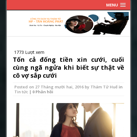
MENU
1773 Lượt xem
Tốn cả đống tiền xin cưới, cuối
cùng ngã ngửa khi biết sự thật về
cô vợ sắp cưới
Posted on
27 Tháng mười hai, 2016
by
Thám Tử Huế
in
Tin tức
| 0 Phản hồi