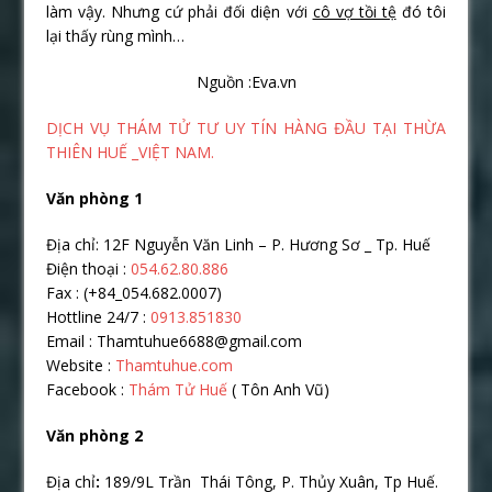
làm vậy. Nhưng cứ phải đối diện với
cô vợ tồi tệ
đó tôi
lại thấy rùng mình…
Nguồn :Eva.vn
DỊCH VỤ THÁM TỬ TƯ UY TÍN HÀNG ĐẦU TẠI THỪA
THIÊN HUẾ _VIỆT NAM.
Văn phòng 1
Địa chỉ: 12F Nguyễn Văn Linh – P. Hương Sơ _ Tp. Huế
Điện thoại :
054.62.80.886
Fax : (+84_054.682.0007)
Hottline 24/7 :
0913.851830
Email : Thamtuhue6688@gmail.com
Website :
Thamtuhue.com
Facebook :
Thám Tử Huế
( Tôn Anh Vũ)
Văn phòng 2
Địa chỉ
:
189/9L Trần Thái Tông, P. Thủy Xuân, Tp Huế.