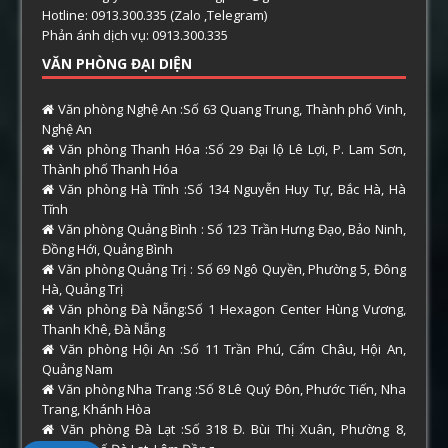
Hotline: 0913.300.335 (Zalo ,Telegram)
Phản ánh dịch vụ: 0913.300.335
VĂN PHÒNG ĐẠI DIỆN
Văn phòng Nghệ An :Số 63 Quang Trung, Thành phố Vinh,
Nghệ An
Văn phòng Thanh Hóa :Số 29 Đại lộ Lê Lợi, P. Lam Sơn,
Thành phố Thanh Hóa
Văn phòng Hà Tĩnh :Số 134 Nguyễn Huy Tự, Bắc Hà, Hà
Tĩnh
Văn phòng Quảng Bình : Số 123 Trần Hưng Đạo, Bảo Ninh,
Đồng Hới, Quảng Bình
Văn phòng Quảng Trị : Số 69 Ngô Quyền, Phường 5, Đông
Hà, Quảng Trị
Văn phòng Đà Nẵng:Số 1 Hexagon Center Hùng Vương,
Thanh Khê, Đà Nẵng
Văn phòng Hội An :Số 11 Trần Phú, Cẩm Châu, Hội An,
Quảng Nam
Văn phòng Nha Trang :Số 8 Lê Quý Đôn, Phước Tiến, Nha
Trang, Khánh Hòa
Văn phòng Đà Lạt :Số 318 Đ. Bùi Thị Xuân, Phường 8,