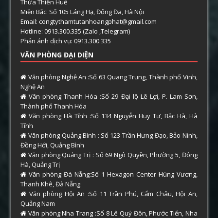
Thừa Thiên Huế
Miền Bắc: Số 105 Láng Hạ, Đống Đa, Hà Nội
Email: congtythamtutanhoangphat@gmail.com
Hotline: 0913.300.335 (Zalo ,Telegram)
Phản ánh dịch vụ: 0913.300.335
VĂN PHÒNG ĐẠI DIỆN
Văn phòng Nghệ An :Số 63 Quang Trung, Thành phố Vinh,
Nghệ An
Văn phòng Thanh Hóa :Số 29 Đại lộ Lê Lợi, P. Lam Sơn,
Thành phố Thanh Hóa
Văn phòng Hà Tĩnh :Số 134 Nguyễn Huy Tự, Bắc Hà, Hà
Tĩnh
Văn phòng Quảng Bình : Số 123 Trần Hưng Đạo, Bảo Ninh,
Đồng Hới, Quảng Bình
Văn phòng Quảng Trị : Số 69 Ngô Quyền, Phường 5, Đông
Hà, Quảng Trị
Văn phòng Đà Nẵng:Số 1 Hexagon Center Hùng Vương,
Thanh Khê, Đà Nẵng
Văn phòng Hội An :Số 11 Trần Phú, Cẩm Châu, Hội An,
Quảng Nam
Văn phòng Nha Trang :Số 8 Lê Quý Đôn, Phước Tiến, Nha