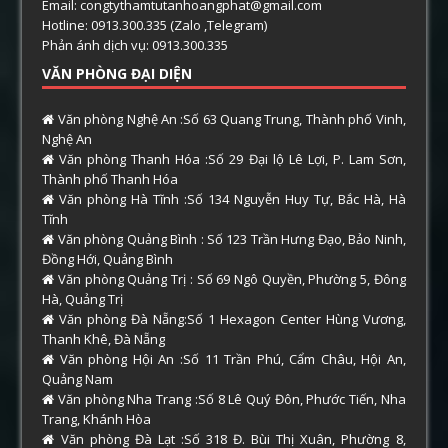
Email: congtythamtutanhoangphat@gmail.com
Hotline: 0913.300.335 (Zalo ,Telegram)
Phản ánh dịch vụ: 0913.300.335
VĂN PHÒNG ĐẠI DIỆN
Văn phòng Nghệ An :Số 63 Quang Trung, Thành phố Vinh,
Nghệ An
Văn phòng Thanh Hóa :Số 29 Đại lộ Lê Lợi, P. Lam Sơn,
Thành phố Thanh Hóa
Văn phòng Hà Tĩnh :Số 134 Nguyễn Huy Tự, Bắc Hà, Hà
Tĩnh
Văn phòng Quảng Bình : Số 123 Trần Hưng Đạo, Bảo Ninh,
Đồng Hới, Quảng Bình
Văn phòng Quảng Trị : Số 69 Ngô Quyền, Phường 5, Đông
Hà, Quảng Trị
Văn phòng Đà Nẵng:Số 1 Hexagon Center Hùng Vương,
Thanh Khê, Đà Nẵng
Văn phòng Hội An :Số 11 Trần Phú, Cẩm Châu, Hội An,
Quảng Nam
Văn phòng Nha Trang :Số 8 Lê Quý Đôn, Phước Tiến, Nha
Trang, Khánh Hòa
Văn phòng Đà Lạt :Số 318 Đ. Bùi Thị Xuân, Phường 8,