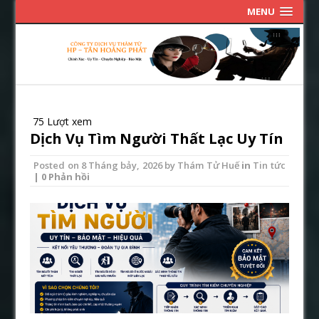
MENU
75 Lượt xem
Dịch Vụ Tìm Người Thất Lạc Uy Tín
Posted on
8 Tháng bảy, 2026
by
Thám Tử Huế
in
Tin tức
| 0 Phản hồi