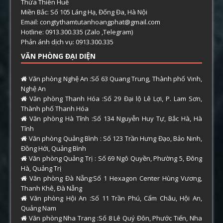
Thừa Thiên Huế
Miền Bắc: Số 105 Láng Hạ, Đống Đa, Hà Nội
Email: congtythamtutanhoangphat@gmail.com
Hotline: 0913.300.335 (Zalo ,Telegram)
Phản ánh dịch vụ: 0913.300.335
VĂN PHÒNG ĐẠI DIỆN
Văn phòng Nghệ An :Số 63 Quang Trung, Thành phố Vinh,
Nghệ An
Văn phòng Thanh Hóa :Số 29 Đại lộ Lê Lợi, P. Lam Sơn,
Thành phố Thanh Hóa
Văn phòng Hà Tĩnh :Số 134 Nguyễn Huy Tự, Bắc Hà, Hà
Tĩnh
Văn phòng Quảng Bình : Số 123 Trần Hưng Đạo, Bảo Ninh,
Đồng Hới, Quảng Bình
Văn phòng Quảng Trị : Số 69 Ngô Quyền, Phường 5, Đông
Hà, Quảng Trị
Văn phòng Đà Nẵng:Số 1 Hexagon Center Hùng Vương,
Thanh Khê, Đà Nẵng
Văn phòng Hội An :Số 11 Trần Phú, Cẩm Châu, Hội An,
Quảng Nam
Văn phòng Nha Trang :Số 8 Lê Quý Đôn, Phước Tiến, Nha