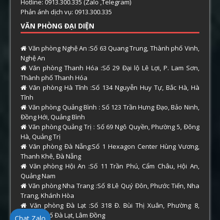
Hotline: 0913.300.335 (Zalo ,Telegram)
Phản ánh dịch vụ: 0913.300.335
VĂN PHÒNG ĐẠI DIỆN
Văn phòng Nghệ An :Số 63 Quang Trung, Thành phố Vinh,
Nghệ An
Văn phòng Thanh Hóa :Số 29 Đại lộ Lê Lợi, P. Lam Sơn,
Thành phố Thanh Hóa
Văn phòng Hà Tĩnh :Số 134 Nguyễn Huy Tự, Bắc Hà, Hà
Tĩnh
Văn phòng Quảng Bình : Số 123 Trần Hưng Đạo, Bảo Ninh,
Đồng Hới, Quảng Bình
Văn phòng Quảng Trị : Số 69 Ngô Quyền, Phường 5, Đông
Hà, Quảng Trị
Văn phòng Đà Nẵng:Số 1 Hexagon Center Hùng Vương,
Thanh Khê, Đà Nẵng
Văn phòng Hội An :Số 11 Trần Phú, Cẩm Châu, Hội An,
Quảng Nam
Văn phòng Nha Trang :Số 8 Lê Quý Đôn, Phước Tiến, Nha
Trang, Khánh Hòa
Văn phòng Đà Lạt :Số 318 Đ. Bùi Thị Xuân, Phường 8,
Thành phố Đà Lạt, Lâm Đồng
Chat Zalo