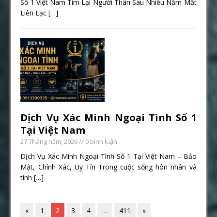
Số 1 Việt Nam Tìm Lại Người Thân Sau Nhiều Năm Mất
Liên Lạc
[…]
Dịch Vụ Xác Minh Ngoại Tình Số 1
Tại Việt Nam
27 Tháng năm, 2026
// 0 bình luận
Dịch Vụ Xác Minh Ngoại Tình Số 1 Tại Việt Nam – Bảo
Mật, Chính Xác, Uy Tín Trong cuộc sống hôn nhân và
tình
[…]
«
1
2
3
4
…
411
»