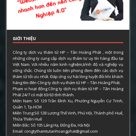
GIỚI THIỆU
Công ty dịch vụ thám tử HP – Tân Hoàng Phát , một trong
những công ty cung cấp dịch vụ thám tư uy tín hàng đầu tại
Việt Nam. Với nhiều năm kinh nghiệm,trình độ và nghiệp vụ
vững chắc. Chúng tôi luôn tiên phong đem đến các dịch vụ
thám tử tối ưu nhất. Đáp ứng sự hài lòng tuyệt đối khi khách
hàng tìm đến Công ty dịch vụ thám tử HP – Tân Hoàng Phát.
Phạm vi hoạt động Công ty dịch vụ thám tử HP – Tân Hoàng
Phát 24/7 có mặt 63/63 tỉnh thành.
Miền Nam: Số 129 Trần Đình Xu, Phường Nguyễn Cư Trinh,
Quận 1, Tp.HCM
Miền Trung:Số 12B Lương Thế Vinh, Phú Hội, Thành phố Huế,
Thừa Thiên Huế
Miền Bắc: Số 105 Láng Hạ, Đống Đa, Hà Nội
Email: congtythamtutanhoangphat@gmail.com