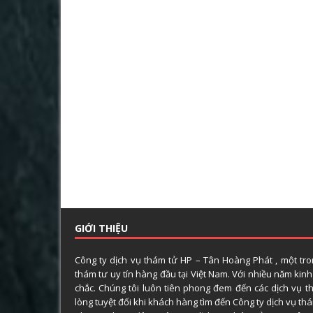
GIỚI THIỆU
Công ty dịch vụ thám tử HP – Tân Hoàng Phát , một tr
thám tư uy tín hàng đầu tại Việt Nam. Với nhiều năm kin
chắc. Chúng tôi luôn tiên phong đem đến các dịch vụ t
lòng tuyệt đối khi khách hàng tìm đến Công ty dịch vụ t