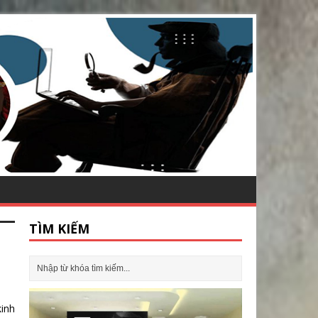
TÌM KIẾM
inh