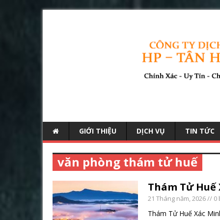
GIỚI THIỆU
DỊCH VỤ
TIN TỨC
văn phòng thám tử huế
Thám Tử Huế 
21 Tháng năm, 2026
// 0
Thám Tử Huế Xác Minh