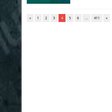
«
1
2
3
4
5
6
…
411
»