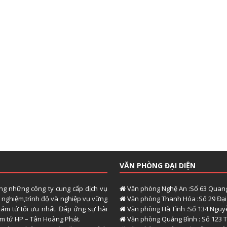
VĂN PHÒNG ĐẠI DIỆN
ong những công ty cung cấp dịch vụ
Văn phòng Nghệ An :Số 63 Quang
h nghiệm,trình độ và nghiệp vụ vững
Văn phòng Thanh Hóa :Số 29 Đại 
hám tử tối ưu nhất. Đáp ứng sự hài
Văn phòng Hà Tĩnh :Số 134 Nguyễ
hám tử HP – Tân Hoàng Phát.
Văn phòng Quảng Bình : Số 123 T