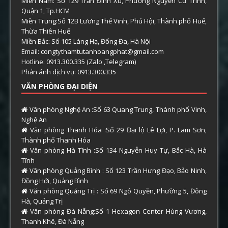
Miền Nam: Số 129 Trần Đình Xu, Phường Nguyễn Cư Trinh,
Quận 1, Tp.HCM
Miền Trung:Số 12B Lương Thế Vinh, Phú Hội, Thành phố Huế,
Thừa Thiên Huế
Miền Bắc: Số 105 Láng Hạ, Đống Đa, Hà Nội
Email: congtythamtutanhoangphat@gmail.com
Hotline: 0913.300.335 (Zalo ,Telegram)
Phản ánh dịch vụ: 0913.300.335
VĂN PHÒNG ĐẠI DIỆN
Văn phòng Nghệ An :Số 63 Quang Trung, Thành phố Vinh,
Nghệ An
Văn phòng Thanh Hóa :Số 29 Đại lộ Lê Lợi, P. Lam Sơn,
Thành phố Thanh Hóa
Văn phòng Hà Tĩnh :Số 134 Nguyễn Huy Tự, Bắc Hà, Hà
Tĩnh
Văn phòng Quảng Bình : Số 123 Trần Hưng Đạo, Bảo Ninh,
Đồng Hới, Quảng Bình
Văn phòng Quảng Trị : Số 69 Ngô Quyền, Phường 5, Đông
Hà, Quảng Trị
Văn phòng Đà Nẵng:Số 1 Hexagon Center Hùng Vương,
Thanh Khê, Đà Nẵng