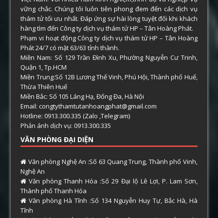
vững chắc. Chúng tôi luôn tiên phong đem đến các dịch vụ
thám tử tối ưu nhất. Đáp ứng sự hài lòng tuyệt đối khi khách
hàng tìm đến Công ty dịch vụ thám tử HP – Tân Hoàng Phát.
Phạm vi hoạt động Công ty dịch vụ thám tử HP – Tân Hoàng
Phát 24/7 có mặt 63/63 tỉnh thành.
Miền Nam: Số 129 Trần Đình Xu, Phường Nguyễn Cư Trinh,
Quận 1, Tp.HCM
Miền Trung:Số 12B Lương Thế Vinh, Phú Hội, Thành phố Huế,
Thừa Thiên Huế
Miền Bắc: Số 105 Láng Hạ, Đống Đa, Hà Nội
Email: congtythamtutanhoangphat@gmail.com
Hotline: 0913.300.335 (Zalo ,Telegram)
Phản ánh dịch vụ: 0913.300.335
VĂN PHÒNG ĐẠI DIỆN
Văn phòng Nghệ An :Số 63 Quang Trung, Thành phố Vinh,
Nghệ An
Văn phòng Thanh Hóa :Số 29 Đại lộ Lê Lợi, P. Lam Sơn,
Thành phố Thanh Hóa
Văn phòng Hà Tĩnh :Số 134 Nguyễn Huy Tự, Bắc Hà, Hà
Tĩnh