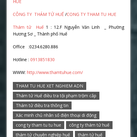
HUE
CÔNG TY THÁM TỬ HUẾ
/
CONG TY THAM TU HUE
Thám tử Huế
1 : 12.F Nguyễn Văn Linh _ Phường
Hương Sơ _ Thành phố Huế
Office :0234.6280.886
Hotline :
0913851830
WWW:
http://www.thamtuhue.com/
THAM TU HUE XET NGHIEM ADN
Thám tử Huế điều tra tội phạm trộm cắp
Thám tử điều tra thông tin
Xác minh chủ nhân số điện thoại di động
cong ty tham tu tu hue
công ty thám tử huế
thám tử chuyên nghiệp huế
thám tử huế