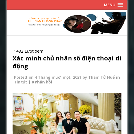
MENU
1482 Lượt xem
Xác minh chủ nhân số điện thoại di
động
Posted on
4 Tháng mười một, 2021
by
Thám Tử Huế
in
Tin tức
| 0 Phản hồi