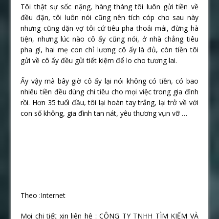
Tôi thật sự sốc nặng, hàng tháng tôi luôn gửi tiền về
đều đặn, tôi luôn nói cũng nên tích cóp cho sau này
nhưng cũng dặn vợ tôi cứ tiêu pha thoải mái, đừng hà
tiện, nhưng lúc nào cô ấy cũng nói, ở nhà chẳng tiêu
pha gì, hai mẹ con chỉ lương cô ấy là đủ, còn tiền tôi
gửi về cô ấy đều gửi tiết kiệm để lo cho tương lai.
Ấy vậy mà bây giờ cô ấy lại nói không có tiền, có bao
nhiêu tiền đều dùng chi tiêu cho mọi việc trong gia đình
rồi. Hơn 35 tuổi đầu, tôi lại hoàn tay trắng, lại trở về với
con số không, gia đình tan nát, yêu thương vụn vỡ …
Theo :Internet
Mọi chi tiết xin liên hệ : CÔNG TY TNHH TÌM KIẾM VÀ