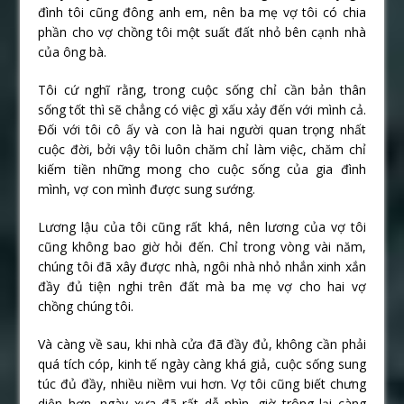
đình tôi cũng đông anh em, nên ba mẹ vợ tôi có chia
phần cho vợ chồng tôi một suất đất nhỏ bên cạnh nhà
của ông bà.
Tôi cứ nghĩ rằng, trong cuộc sống chỉ cần bản thân
sống tốt thì sẽ chẳng có việc gì xấu xảy đến với mình cả.
Đối với tôi cô ấy và con là hai người quan trọng nhất
cuộc đời, bởi vậy tôi luôn chăm chỉ làm việc, chăm chỉ
kiếm tiền những mong cho cuộc sống của gia đình
mình, vợ con mình được sung sướng.
Lương lậu của tôi cũng rất khá, nên lương của vợ tôi
cũng không bao giờ hỏi đến. Chỉ trong vòng vài năm,
chúng tôi đã xây được nhà, ngôi nhà nhỏ nhắn xinh xắn
đầy đủ tiện nghi trên đất mà ba mẹ vợ cho hai vợ
chồng chúng tôi.
Và càng về sau, khi nhà cửa đã đầy đủ, không cần phải
quá tích cóp, kinh tế ngày càng khá giả, cuộc sống sung
túc đủ đầy, nhiều niềm vui hơn. Vợ tôi cũng biết chưng
diện hơn, ngày xưa đã rất dễ nhìn, giờ trông lại càng