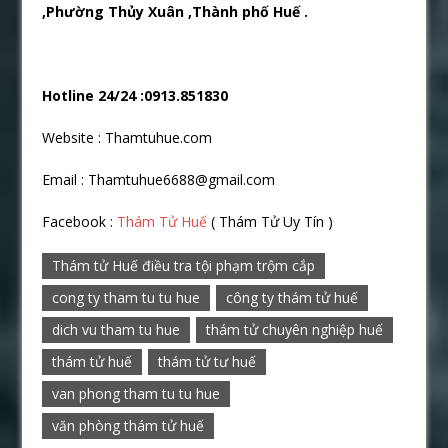
,Phườ
ng Thủ
y Xuân ,Thành phố
Huế
.
Hotline 24/24 :0913.851830
Website : Thamtuhue.com
Email : Thamtuhue6688@gmail.com
Facebook :
Thám Tử Huế
( Thám Tử Uy Tín )
Thám tử Huế điều tra tội phạm trộm cắp
cong ty tham tu tu hue
công ty thám tử huế
dich vu tham tu hue
thám tử chuyên nghiệp huế
thám tử huế
thám tử tư huế
van phong tham tu tu hue
văn phòng thám tử huế