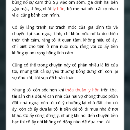
bùng nổ sự căm thù. Sự việc om sòm, gia đình hai bên
gặp mặt, thống nhất
ly hôn
, bố mẹ hai bên cãi cọ nhau
vì ai cũng bênh con mình.
Cô ấy lảng tránh sự trách móc của gia đình tôi về
chuyện tại sao ngoại tình, chỉ khóc nức nở là do thiếu
thốn tình cảm, rằng tôi ít quan tâm, không hiểu cô ấy,
chỉ biết cho tiền ở nhà nuôi con, rằng với cô ấy tiền
không quan trọng bằng tình cảm.
Cũng có thể trong chuyện này có phần nhiều là lỗi của
tôi, nhưng tất cả sự yêu thương bỗng dưng chỉ còn lại
sự đau xót, tôi sụp đổ hoàn toàn.
Nhưng tôi còn sốc hơn khi
thỏa thuận ly hôn
trên tòa,
tài sản chia đôi. Vì căn nhà của hai vợ chồng thuộc phần
đất nhà ngoại nên tôi có ý nhường lại nhà đất cho cô
ấy, còn cô ấy đưa lại tôi ít tiền để tôi đi mua nhà ở nơi
khác. Cô ấy cũng đồng ý, nhưng khi nói đến chuyện tiền
bạc thì cô ấy nói không có đồng nào để đưa cho tôi.