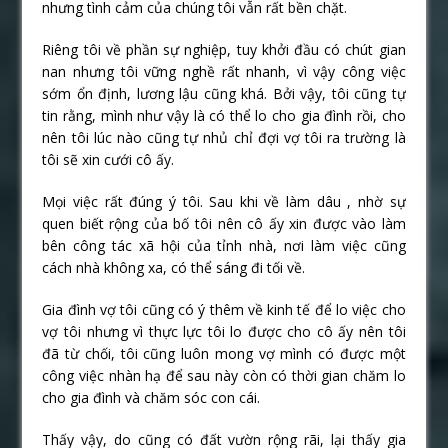
nhưng tình cảm của chúng tôi vẫn rất bền chặt.
Riêng tôi về phần sự nghiệp, tuy khởi đầu có chút gian
nan nhưng tôi vững nghề rất nhanh, vì vậy công việc
sớm ổn định, lương lậu cũng khá. Bởi vậy, tôi cũng tự
tin rằng, mình như vậy là có thể lo cho gia đình rồi, cho
nên tôi lúc nào cũng tự nhủ chỉ đợi vợ tôi ra trường là
tôi sẽ xin cưới cô ấy.
Mọi việc rất đúng ý tôi. Sau khi về làm dâu , nhờ sự
quen biết rộng của bố tôi nên cô ấy xin được vào làm
bên công tác xã hội của tỉnh nhà, nơi làm việc cũng
cách nhà không xa, có thể sáng đi tối về.
Gia đình vợ tôi cũng có ý thêm về kinh tế để lo việc cho
vợ tôi nhưng vì thực lực tôi lo được cho cô ấy nên tôi
đã từ chối, tôi cũng luôn mong vợ mình có được một
công việc nhàn hạ để sau này còn có thời gian chăm lo
cho gia đình và chăm sóc con cái.
Thấy vậy, do cũng có đất vườn rộng rãi, lại thấy gia