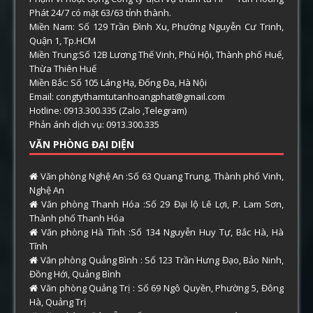
Phát 24/7 có mặt 63/63 tỉnh thành.
Miền Nam: Số 129 Trần Đình Xu, Phường Nguyễn Cư Trinh,
Quận 1, Tp.HCM
Miền Trung:Số 12B Lương Thế Vinh, Phú Hội, Thành phố Huế,
Thừa Thiên Huế
Miền Bắc: Số 105 Láng Hạ, Đống Đa, Hà Nội
Email: congtythamtutanhoangphat@gmail.com
Hotline: 0913.300.335 (Zalo ,Telegram)
Phản ánh dịch vụ: 0913.300.335
VĂN PHÒNG ĐẠI DIỆN
Văn phòng Nghệ An :Số 63 Quang Trung, Thành phố Vinh,
Nghệ An
Văn phòng Thanh Hóa :Số 29 Đại lộ Lê Lợi, P. Lam Sơn,
Thành phố Thanh Hóa
Văn phòng Hà Tĩnh :Số 134 Nguyễn Huy Tự, Bắc Hà, Hà
Tĩnh
Văn phòng Quảng Bình : Số 123 Trần Hưng Đạo, Bảo Ninh,
Đồng Hới, Quảng Bình
Văn phòng Quảng Trị : Số 69 Ngô Quyền, Phường 5, Đông
Hà, Quảng Trị