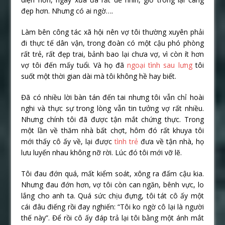
đẹp hơn. Nhưng có ai ngờ….
Làm bên công tác xã hội nên vợ tôi thường xuyên phải
đi thực tế dân vận, trong đoàn có một cậu phó phòng
rất trẻ, rất đẹp trai, bảnh bao lại chưa vợ, vì còn ít hơn
vợ tôi đến mấy tuổi. Và họ đã
ngoại tình sau lưng
tôi
suốt một thời gian dài mà tôi không hề hay biết.
Đã có nhiều lời bàn tán đến tai nhưng tôi vẫn chỉ hoài
nghi và thực sự trong lòng vẫn tin tưởng vợ rất nhiều.
Nhưng chính tôi đã được tận mắt chứng thực. Trong
một lần về thăm nhà bất chợt, hôm đó rất khuya tôi
mới thấy cô ấy về, lại được
tình trẻ
đưa về tận nhà, họ
lưu luyến nhau không nỡ rời. Lúc đó tôi mới vỡ lẽ.
Tôi đau đớn quá, mất kiểm soát, xông ra đấm cậu kia.
Nhưng đau đớn hơn, vợ tôi còn can ngăn, bênh vực, lo
lắng cho anh ta. Quá sức chịu đựng, tôi tát cô ấy một
cái đâu điếng rồi đay nghiến: “Tôi ko ngờ cô lại là người
thế này”. Để rồi cô ấy đáp trả lại tôi bằng một ánh mắt