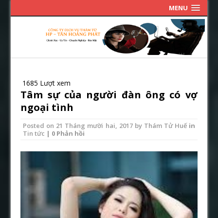
MENU
1685 Lượt xem
Tâm sự của người đàn ông có vợ
ngoại tình
Posted on
21 Tháng mười hai, 2017
by
Thám Tử Huế
in
Tin tức
| 0 Phản hồi