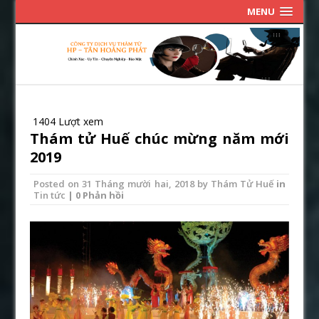
MENU
1404 Lượt xem
Thám tử Huế chúc mừng năm mới
2019
Posted on
31 Tháng mười hai, 2018
by
Thám Tử Huế
in
Tin tức
| 0 Phản hồi