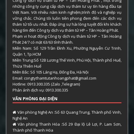
Công ty dịch vụ thám tử HP – Tân Hoàng Phát , một trong
những công ty cung cấp dịch vụ thám tư uy tín hàng đầu tại
Việt Nam. Với nhiều năm kinh nghiệm,trình độ và nghiệp vụ
vững chắc. Chúng tôi luôn tiên phong đem đến các dịch vụ
thám tử tối ưu nhất. Đáp ứng sự hài lòng tuyệt đối khi khách
hàng tìm đến Công ty dịch vụ thám tử HP – Tân Hoàng Phát.
Phạm vi hoạt động Công ty dịch vụ thám tử HP – Tân Hoàng
Phát 24/7 có mặt 63/63 tỉnh thành.
Miền Nam: Số 129 Trần Đình Xu, Phường Nguyễn Cư Trinh,
Quận 1, Tp.HCM
Miền Trung:Số 12B Lương Thế Vinh, Phú Hội, Thành phố Huế,
Thừa Thiên Huế
Miền Bắc: Số 105 Láng Hạ, Đống Đa, Hà Nội
Email: congtythamtutanhoangphat@gmail.com
Hotline: 0913.300.335 (Zalo ,Telegram)
Phản ánh dịch vụ: 0913.300.335
VĂN PHÒNG ĐẠI DIỆN
Văn phòng Nghệ An :Số 63 Quang Trung, Thành phố Vinh,
Nghệ An
Văn phòng Thanh Hóa :Số 29 Đại lộ Lê Lợi, P. Lam Sơn,
Thành phố Thanh Hóa