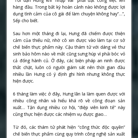
“Tôi dặn Hưng khi “nhập vai” phải đặt công việc lên
hàng đầu. Trong bất kỳ hoàn cảnh nào không được lợi
dụng tình cảm của cô gái để làm chuyện không hay”…”,
Sếp cho biết.
Sau hơn một tháng đi lại, Hưng đã chiếm được thiện
cảm của thiếu nữ, nhờ cô xin được vào làm tại cơ sở
chế biến thực phẩm này. Cậu thám tử với dáng vẻ thư
sinh bảo hôm nào về mắt cũng sưng húp vì phải bóc vỏ
cả đống hành củ. Ở đây, các biện pháp an ninh được
thắt chặt, luôn có người giám sát nên thời gian đầu
nhiều lần Hưng có ý định ghi hình nhưng không thực
hiện được.
6 tháng làm việc ở đây, Hưng lân la làm quen được với
nhiều công nhân và hiểu khá rõ về công đoạn sản
xuất… Tận dụng nhiều cơ hội, “điệp viên kinh tế” này
cũng thực hiện được các nhiệm vụ được giao…
Từ đó, các thám tử phát hiện “công thức độc quyền”
chế biến thực phẩm cùng quy trình công nghệ sản xuất