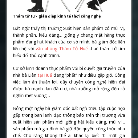
Thám tử tư - gián điệp kinh tế thời công nghệ
Bất ngờ thấy thị trường xuất hiện sản phẩm có mùi vị,
thành phần, kiểu dáng… giống y chang mặt hàng thực
phẩm đang hút khách của cơ sở mình, bà giám đốc liền
liên hệ với
văn phòng Thám Tử Huế
thuê thám tử tìm
hiểu đối thủ cạnh tranh.
Cơ sở kinh doanh thực phẩm với bí quyết gia truyền của
nhà bà Liên
tại Huế
đang “phất” như diều gặp gió. Công
việc làm ăn thuận lợi, dây chuyền công nghệ hiện đại
được bà mạnh dạn đầu tư, nhà xưởng mở rộng đến cả
nghìn mét vuông…
Bỗng một ngày bà giám đốc bất ngờ triệu tập cuộc họp
gấp trong ban lãnh đạo thông báo trên thị trường vừa
xuất hiện sản phẩm mới giống hệt kiểu dáng, mùi vị…
sản phẩm mà gia đình bà giữ độc quyền công thức pha
chế. Cho rằng không thể ai khác lại biết “bí mật gia