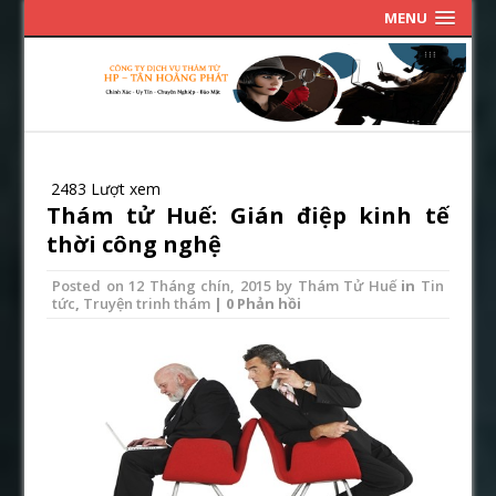
MENU
2483 Lượt xem
Thám tử Huế: Gián điệp kinh tế
thời công nghệ
Posted on
12 Tháng chín, 2015
by
Thám Tử Huế
in
Tin
tức
,
Truyện trinh thám
| 0 Phản hồi