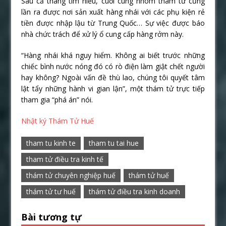
Sau cả tháng tìm hiểu, cuối cùng nhóm thám tử cũng
lần ra được nơi sản xuất hàng nhái với các phụ kiện rẻ
tiền được nhập lậu từ Trung Quốc… Sự việc được báo
nhà chức trách để xử lý ổ cung cấp hàng rởm này.
“Hàng nhái khá nguy hiểm. Không ai biết trước những
chiếc bình nước nóng đó có rò điện làm giật chết người
hay không? Ngoài vấn đề thù lao, chúng tôi quyết tâm
lật tẩy những hành vi gian lận”, một thám tử trực tiếp
tham gia “phá án” nói.
Nhật ký Thám Tử Huế
tham tu kinh te
tham tu tai hue
tham tử điều tra kinh tế
thám tử chuyên nghiệp huế
thám tử huế
thám tử tư huế
thám tử điều tra kinh doanh
Bài tương tự