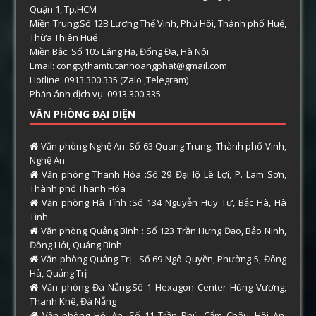
Quận 1, Tp.HCM
Miền Trung:Số 12B Lương Thế Vinh, Phú Hội, Thành phố Huế,
Thừa Thiên Huế
Miền Bắc: Số 105 Láng Hạ, Đống Đa, Hà Nội
Email: congtythamtutanhoangphat@gmail.com
Hotline: 0913.300.335 (Zalo ,Telegram)
Phản ánh dịch vụ: 0913.300.335
VĂN PHÒNG ĐẠI DIỆN
Văn phòng Nghệ An :Số 63 Quang Trung, Thành phố Vinh,
Nghệ An
Văn phòng Thanh Hóa :Số 29 Đại lộ Lê Lợi, P. Lam Sơn,
Thành phố Thanh Hóa
Văn phòng Hà Tĩnh :Số 134 Nguyễn Huy Tự, Bắc Hà, Hà
Tĩnh
Văn phòng Quảng Bình : Số 123 Trần Hưng Đạo, Bảo Ninh,
Đồng Hới, Quảng Bình
Văn phòng Quảng Trị : Số 69 Ngô Quyền, Phường 5, Đông
Hà, Quảng Trị
Văn phòng Đà Nẵng:Số 1 Hexagon Center Hùng Vương,
Thanh Khê, Đà Nẵng
Văn phòng Hội An :Số 11 Trần Phú, Cẩm Châu, Hội An,