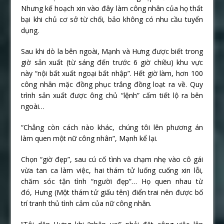
Nhưng kế hoạch xin vào đây làm công nhân của họ thất
bại khi chủ cơ sở từ chối, bảo không có nhu cầu tuyển
dụng.
Sau khi dò la bên ngoài, Mạnh và Hưng được biết trong
giờ sản xuất (từ sáng đến trước 6 giờ chiều) khu vực
này “nội bất xuất ngoại bất nhập”. Hết giờ làm, hơn 100
công nhân mặc đồng phục trắng đồng loạt ra về. Quy
trình sản xuất được ông chủ “lệnh” cấm tiết lộ ra bên
ngoài…
“Chẳng còn cách nào khác, chúng tôi lên phương án
làm quen một nữ công nhân”, Mạnh kể lại.
Chọn “giờ đẹp”, sau cú cố tình va chạm nhẹ vào cô gái
vừa tan ca làm việc, hai thám tử luống cuống xin lỗi,
chăm sóc tận tình “người đẹp”… Họ quen nhau từ
đó, Hưng (Một thám tử giấu tên) điển trai nên được bố
trí tranh thủ tình cảm của nữ công nhân.