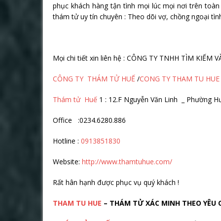
phục khách hàng tận tình mọi lúc mọi nơi trên toà
thám tử uy tín chuyên : Theo dõi vợ, chồng ngoại tình
Mọi chi tiết xin liên hệ : CÔNG TY TNHH TÌM KIẾ
CÔNG TY THÁM TỬ HUẾ
/
CONG TY THAM TU HUE
Thám tử Huế
1 : 12.F Nguyễn Văn Linh _ Phường H
Office :0234.6280.886
Hotline :
0913851830
Website:
http://www.thamtuhue.com/
Rất hân hạnh được phục vụ quý khách !
THAM TU HUE
– THÁM TỬ XÁC MINH THEO YÊU