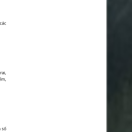
các
rai,
iểm,
n số