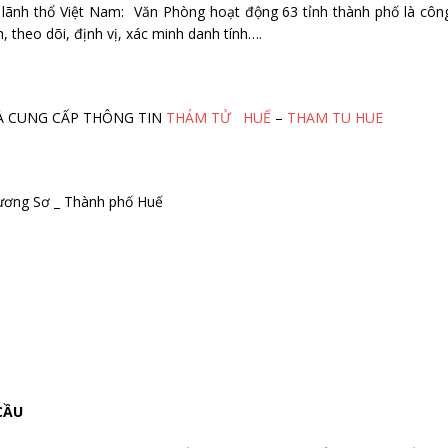
n lãnh thổ Việt Nam: Văn Phòng hoạt động 63 tỉnh thành phố là côn
, theo dõi, định vị, xác minh danh tính….
M VÀ CUNG CẤP THÔNG TIN
THÁM TỬ HUẾ
–
THAM TU HUE
ương Sơ _ Thành phố Huế
 CẦU