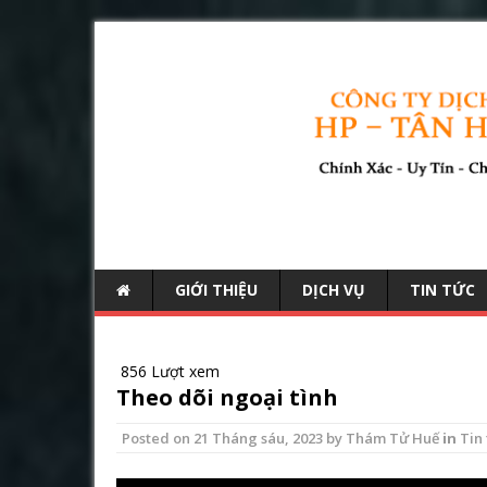
GIỚI THIỆU
DỊCH VỤ
TIN TỨC
856 Lượt xem
Theo dõi ngoại tình
Posted on
21 Tháng sáu, 2023
by
Thám Tử Huế
in
Tin