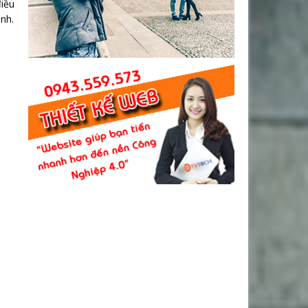
điều
ành.