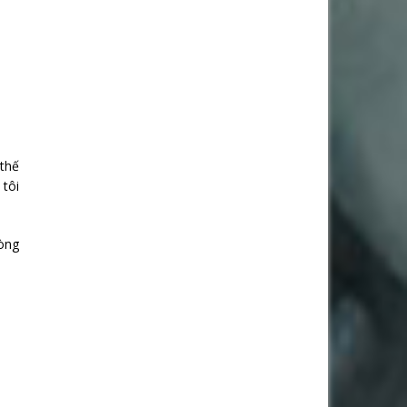
 thế
tôi
òng