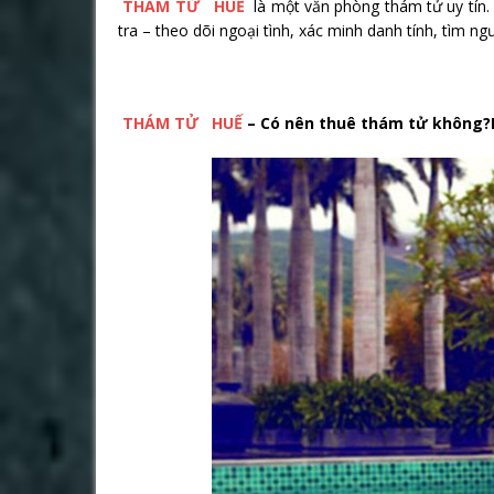
THÁM TỬ HUẾ
là một văn phòng thám tử uy tín.
tra – theo dõi ngoại tình, xác minh danh tính, tìm ng
THÁM TỬ HUẾ
– Có nên thuê thám tử không?K