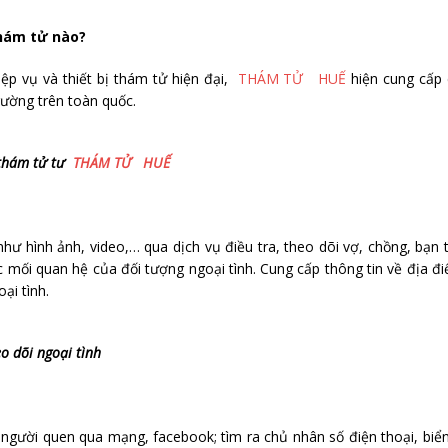
thám tử nào?
ệp vụ và thiết bị thám tử hiện đại,
THÁM TỬ HUẾ
hiện cung cấp 
trường trên toàn quốc.
ử tư
THÁM TỬ HUẾ
hư hình ảnh, video,… qua dịch vụ điều tra, theo dõi vợ, chồng, bạn t
ác mối quan hệ của đối tượng ngoại tình. Cung cấp thông tin về địa đ
ại tình.
 tình
người quen qua mạng, facebook; tìm ra chủ nhân số điện thoại, biể