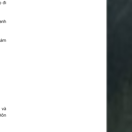
ọ đi
danh
khám
h và
 Hôn