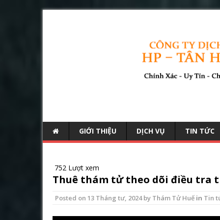
GIỚI THIỆU
DỊCH VỤ
TIN TỨC
752 Lượt xem
Thuê thám tử theo dõi điều tra t
Posted on
13 Tháng tư, 2024
by
Thám Tử Huế
in
Tin t