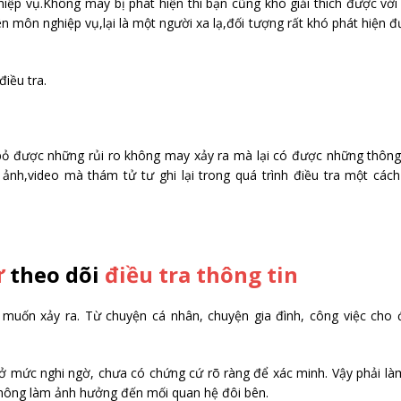
ệp vụ.Không may bị phát hiện thì bạn cũng khó giải thích được với
n môn nghiệp vụ,lại là một người xa lạ,đối tượng rất khó phát hiện 
điều tra.
 bỏ được những rủi ro không may xảy ra mà lại có được những thông
 ảnh,video mà thám tử tư ghi lại trong quá trình điều tra một các
ư
theo dõi
điều tra thông tin
muốn xảy ra. Từ chuyện cá nhân, chuyện gia đình, công việc cho 
 mức nghi ngờ, chưa có chứng cứ rõ ràng để xác minh. Vậy phải là
không làm ảnh hưởng đến mối quan hệ đôi bên.