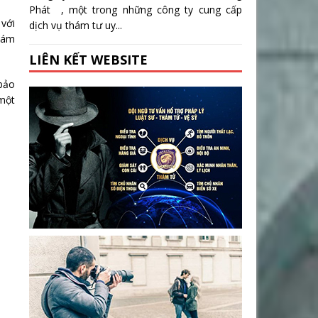
Phát , một trong những công ty cung cấp
 với
dịch vụ thám tư uy...
thám
LIÊN KẾT WEBSITE
 bảo
 một