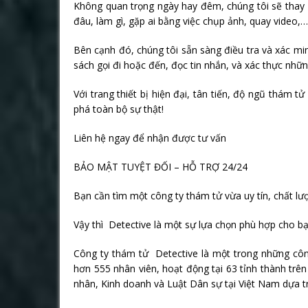
Không quan trọng ngày hay đêm, chúng tôi sẽ thay b
đâu, làm gì, gặp ai bằng việc chụp ảnh, quay video,…
Bên cạnh đó, chúng tôi sẵn sàng điều tra và xác min
sách gọi đi hoặc đến, đọc tin nhắn, và xác thực nhữ
Với trang thiết bị hiện đại, tân tiến, độ ngũ thám 
phá toàn bộ sự thật!
Liên hệ ngay để nhận được tư vấn
BẢO MẬT TUYỆT ĐỐI – HỖ TRỢ 24/24
Bạn cần tìm một công ty thám tử vừa uy tín, chất l
Vậy thì Detective là một sự lựa chọn phù hợp cho bạ
Công ty thám tử Detective là một trong những công
hơn 555 nhân viên, hoạt động tại 63 tỉnh thành trê
nhân, Kinh doanh và Luật Dân sự tại Việt Nam dựa t