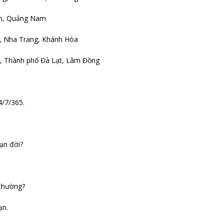
An, Quảng Nam
, Nha Trang, Khánh Hòa
8, Thành phố Đà Lạt, Lâm Đồng
4/7/365.
ạn đời?
 thường?
ạn.