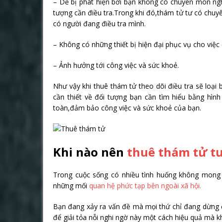
– Dễ bị phát hiện bởi bạn không có chuyên môn nghi
tượng cần điều tra.Trong khi đó,thám tử tư có chuyê
có người đang điều tra mình.
– Không có những thiết bị hiện đại phục vụ cho việc 
– Ảnh hưởng tới công việc và sức khoẻ.
Như vậy khi thuê thám tử theo dõi điều tra sẽ loại
cần thiết về đối tượng bạn cần tìm hiểu bằng hình
toàn,đảm bảo công việc và sức khoẻ của bạn.
Khi nào nên
thuê thám tử t
Trong cuộc sống có nhiều tình huống không mong 
những mối
quan hệ phức tạp bên ngoài xã hội.
Bạn đang xảy ra vấn đề mà mọi thứ chỉ đang dừng ở
để giải tỏa nỗi nghi ngờ này một cách hiệu quả mà 