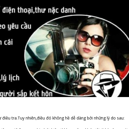
ự điều tra.Tuy nhiên,điều đó không hề dễ dàng bởi những lý do sau: