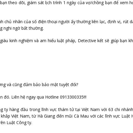
ạn theo dõi, giám sát lịch trình 1 ngày của vợ/chồng bạn để xem h
h chủ nhân của số điện thoại người ấy thường liên lạc, định vị, rút 
ng nghi ngờ bất thường.
tử giàu kinh nghiệm và am hiểu luật pháp, Detective kết sẽ giúp bạn 
ượng và cũng đảm bảo bảo mật tuyệt đối?
n đó. Liên hệ ngay qua Hotline 0913300335!!!
 ty hàng đầu trong lĩnh vực thám tử tại Việt Nam với 63 chi nhán
n khắp Việt Nam, từ Hà Giang đến mũi Cà Mau với các lĩnh vực Luật
rên Luật Công ty.