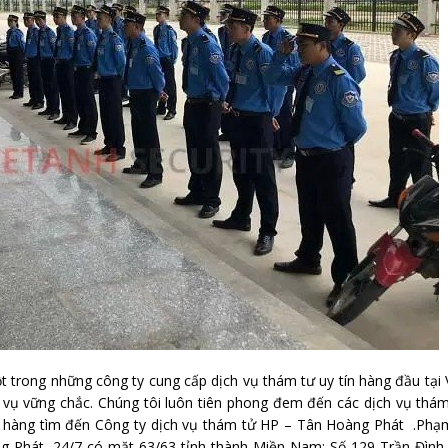
trong những công ty cung cấp dịch vụ thám tư uy tín hàng đầu tại 
 vụ vững chắc. Chúng tôi luôn tiên phong đem đến các dịch vụ thá
ách hàng tìm đến Công ty dịch vụ thám tử HP – Tân Hoàng Phát .Phạ
g Phát 24/7 có mặt 63/63 tỉnh thành Miền Nam: Số 129 Trần Đình 