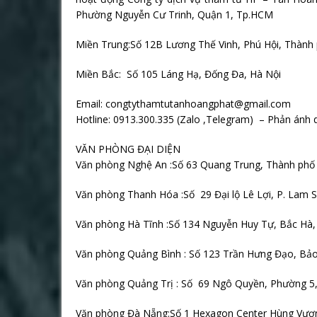
Phường Nguyễn Cư Trinh, Quận 1, Tp.HCM
Miền Trung:Số 12B Lương Thế Vinh, Phú Hội, Thành
Miền Bắc: Số 105 Láng Hạ, Đống Đa, Hà Nội
Email: congtythamtutanhoangphat@gmail.com
Hotline: 0913.300.335 (Zalo ,Telegram) – Phản ánh 
VĂN PHÒNG ĐẠI DIỆN
Văn phòng Nghệ An :Số 63 Quang Trung, Thành phố 
Văn phòng Thanh Hóa :Số
29 Đại lộ Lê Lợi, P. Lam
Văn phòng Hà Tĩnh :Số 134 Nguyễn Huy Tự, Bắc Hà,
Văn phòng Quảng Bình : Số 123 Trần Hưng Đạo, Bảo
Văn phòng Quảng Trị : Số
69 Ngô Quyền, Phường 5,
Văn phòng Đà Nẵng:Số 1 Hexagon Center Hùng Vươ