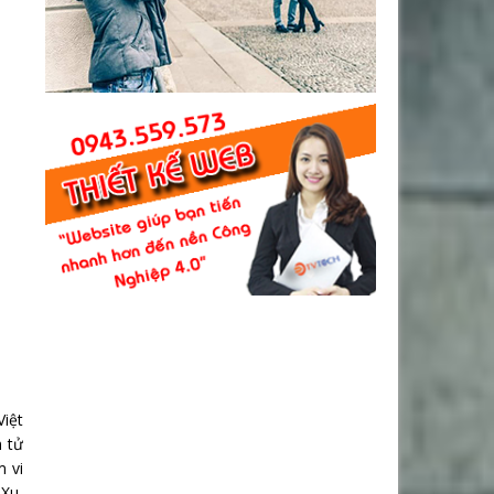
Việt
m tử
m vi
Xu,