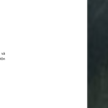
h và
 Hôn