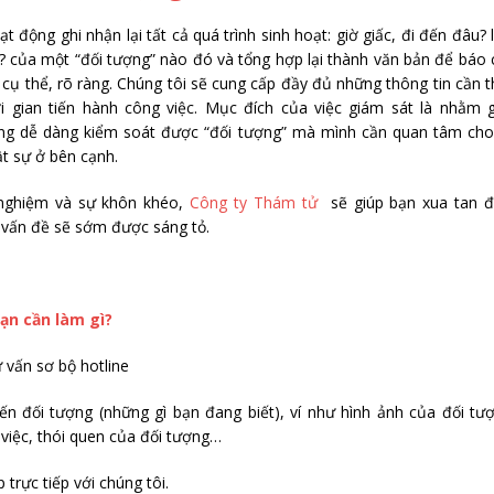
ạt động ghi nhận lại tất cả quá trình sinh hoạt: giờ giấc, đi đến đâu?
i? của một “đối tượng” nào đó và tổng hợp lại thành văn bản để báo
cụ thể, rõ ràng. Chúng tôi sẽ cung cấp đầy đủ những thông tin cần t
ời gian tiến hành công việc. Mục đích của việc giám sát là nhằm 
ng dễ dàng kiểm soát được “đối tượng” mà mình cần quan tâm cho
t sự ở bên cạnh.
 nghiệm và sự khôn khéo,
Công ty Thám tử
sẽ giúp bạn xua tan đi
 vấn đề sẽ sớm được sáng tỏ.
ạn cần làm gì?
 vấn sơ bộ hotline
ến đối tượng (những gì bạn đang biết), ví như hình ảnh của đối tư
m việc, thói quen của đối tượng…
trực tiếp với chúng tôi.