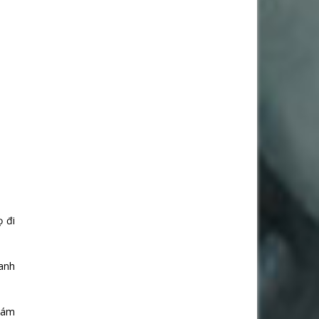
ọ đi
danh
khám