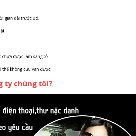
i gian dài trước đó.
hật
ệc chưa được làm sáng tỏ.
ó thể không cứu vãn được.
g ty chúng tôi?