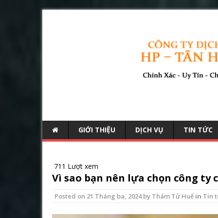
GIỚI THIỆU
DỊCH VỤ
TIN TỨC
711 Lượt xem
Vì sao bạn nên lựa chọn công ty 
Posted on
21 Tháng ba, 2024
by
Thám Tử Huế
in
Tin 