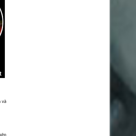
n và
hiệp