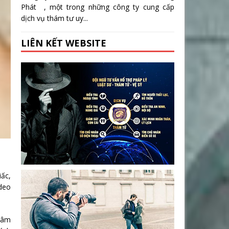
Phát , một trong những công ty cung cấp
dịch vụ thám tư uy...
LIÊN KẾT WEBSITE
iấc,
ideo
 tâm