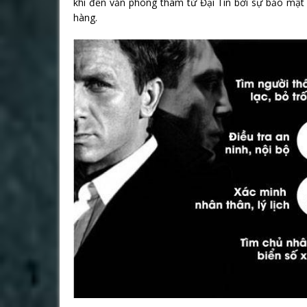
khi đến văn phòng thám tử Đại Tín bởi sự bảo mật 
hàng.