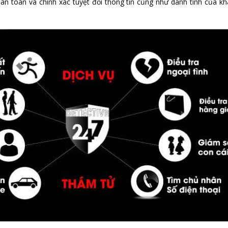
an toàn và chính xác tuyệt đối thông tin cũng như danh tính của k