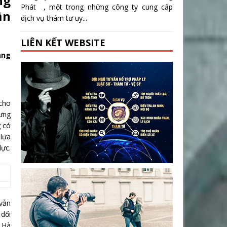
ng
Phát , một trong những công ty cung cấp
ần
dịch vụ thám tư uy...
LIÊN KẾT WEBSITE
ang
cho
hưng
g có
 lựa
lực.
 vẫn
 dối
a Hà