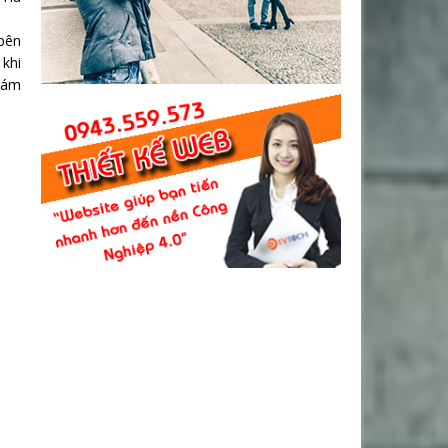
 bên
 khi
hám