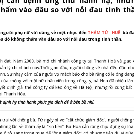
ị căn bệnh ung thư hành hạ, như
hấm vào đâu so với nỗi đau tinh th
 người phụ nữ với dáng vẻ mệt nhọc đến
THÁM TỬ HUẾ
bà đ
 đó không thấm vào đâu so với nỗi đau trong tinh thần.
 đạt. Năm 2008, bà mở chi nhánh công ty tại Thanh Hoá và giao 
uản lý chi nhánh này.Thời gian đầu, người chồng về nhà đều đặn n
 đình. Sự nhạy cảm của người vợ mách bảo cho bà rằng có lẽ ông đan
ò của chồng với một nữ nhân viên trong công ty, bà Hoa đã nhiều lần
yết định giải thể công ty để kéo ông về Hà Nội, nhưng rồi cũng bất 
ại Thanh Hóa.
 định hy sinh hạnh phúc gia đình để ở bên bồ nhí.
trai với chồng bà. Từ ngày bị vợ “cắt chức giám đốc”, người chồng
ững lần về thăm ấy là “xin tiền”. Bà Hoa cắn răng chịu đựng sự lừa
e ô tô sang trọng mua để “ông giám đốc” có phương tiện đi lại giữ