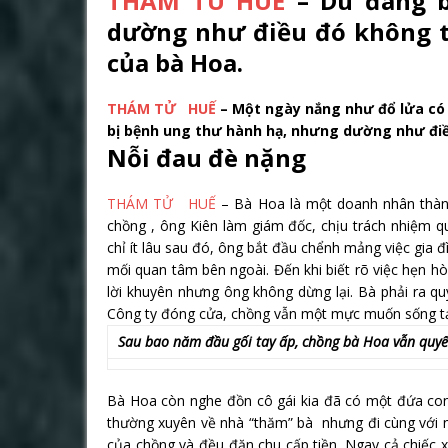
THAM TU HUE
– Dù đang b
dường như điều đó không t
của bà Hoa.
THÁM TỬ HUẾ
– Một ngày nắng như đổ lửa có
bị bệnh ung thư hành hạ, nhưng dường như điều
Nỗi đau đè nặng
THÁM TỬ HUẾ
– Bà Hoa là một doanh nhân thành
chồng , ông Kiên làm giám đốc, chịu trách nhiệm q
chỉ ít lâu sau đó, ông bắt đầu chểnh mảng việc gia
mối quan tâm bên ngoài. Đến khi biết rõ việc hẹn h
lời khuyên nhưng ông không dừng lại. Bà phải ra qu
Công ty đóng cửa, chồng vẫn một mực muốn sống t
Sau bao năm đầu gối tay ấp, chồng bà Hoa vẫn quyết
Bà Hoa còn nghe đồn cô gái kia đã có một đứa con 
thường xuyên về nhà “thăm” bà nhưng đi cùng với nh
của chồng và đều đặn chu cấp tiền. Ngay cả chiếc x