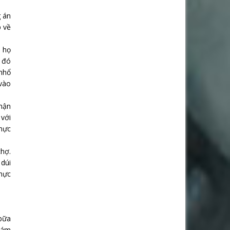
g án
p về
i họ
h đó
 nhổ
 vào
nhận
với
 mực
chợ.
 dúi
thực
 bữa
giám