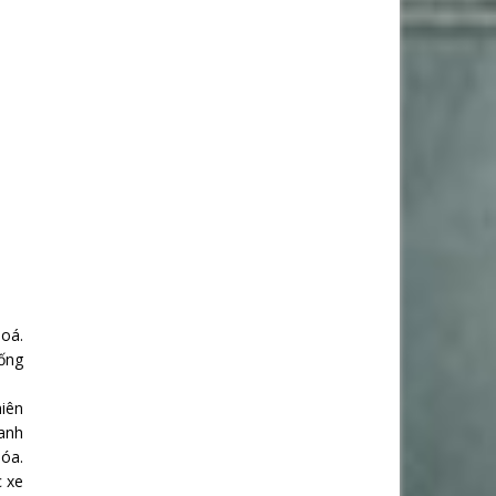
Hoá.
hống
hiên
anh
Hóa.
c xe