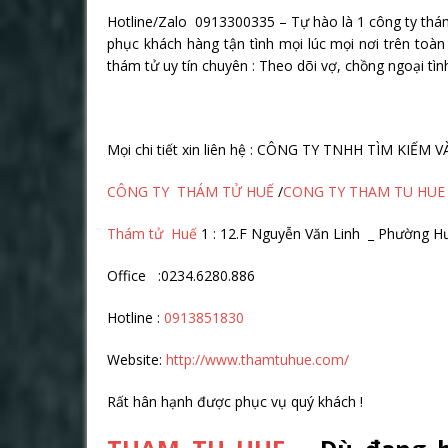
Hotline/Zalo 0913300335 – Tự hào là 1 công ty thám
phục khách hàng tận tình mọi lúc mọi nơi trên toà
thám tử uy tín chuyên : Theo dõi vợ, chồng ngoại tình
Mọi chi tiết xin liên hệ : CÔNG TY TNHH TÌM KIẾ
CÔNG TY THÁM TỬ HUẾ
/
CONG TY THAM TU HUE
Thám tử Huế
1 : 12.F Nguyễn Văn Linh _ Phường H
Office :0234.6280.886
Hotline :
0913851830
Website:
http://www.thamtuhue.com/
Rất hân hạnh được phục vụ quý khách !