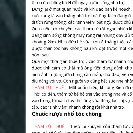
ô tô của chồng bà H đỗ ngay trước cổng nhà trọ.
Dừng lại ở một quán nước và kín đáo bàn kế hoạch,
cuối cùng là vào thẳng nhà trọ mà ông Kiên đang ở. V
di tích rừng thông, các “sinh viên” bất ngờ được chủ 
Qua cuộc trò chuyện, các thám tử rất ngạc nhiên k
đang sinh sống không mấy rộng rãi nhưng đầy đủ t
khoảng 2km. Nhìn đứa bé vừa tròn 8 tháng tuổi, cá
được chân tóc hay không. Sau khi đặt trước một kho
hôm sau.
Qua một thời gian thuê trọ , các thám tử nhanh c
được tình cảm có thật mà ông Kiên đang dành cho
hình ảnh một người chồng cần mẫn, chu đáo, yêu vợ
dịu dàng với vợ. Còn người vợ cũng hết sức nhẹ nhàn
THÁM TỬ HUẾ
– Một buổi chiều, khi ông Kiên đi 
Thời cơ đến, thám tử bế bé trai vào trong nhà và cố 
vào trong túi xách tay thì cũng vừa đúng lúc chị v
tập, các “sinh viên” nhanh chóng rời khỏi nhà trọ.
Chuốc rượu nhổ tóc chồng
THÁM TỬ HUẾ
– Theo lời khuyên của thám tử , b
cơm, bà cố ý rót cho ông những ly rượu đầy. Khi ôn