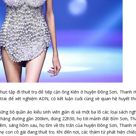
thực tập đi thuê trọ để tiếp cận ông Kiên ở huyện Đông Sơn, Thanh 
 trai để xét nghiệm ADN, có kết luận cuối cùng về quan hệ huyết t
ng bộ quần áo kiểu sinh viên giản dị và một ba lô các loại sách ng
 chặng đường gần 200km, đúng 22h30, họ tới mảnh đất Bỉm Sơn, Th
 đêm, sáng hôm sau, họ tìm về thị trấn của huyện Đông Sơn, Thanh 
ẹ con cô gái đang thuê trọ. Khi đến nơi, các thám tử phát hiện chiế