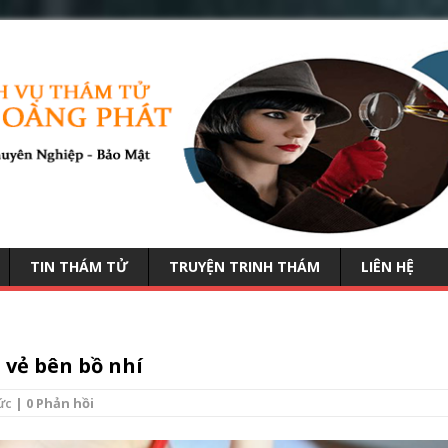
TIN THÁM TỬ
TRUYỆN TRINH THÁM
LIÊN HỆ
 vẻ bên bồ nhí
ức
| 0 Phản hồi