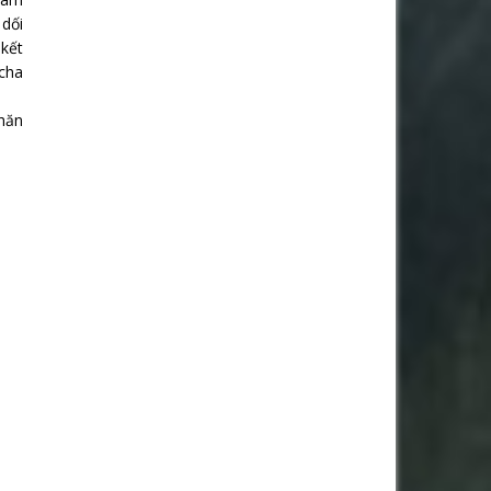
dối
 kết
 cha
khăn