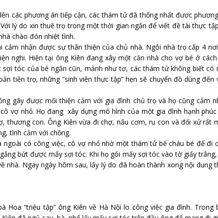
 lên các phương án tiếp cận, các thám tử đã thống nhất được phươn
ới lý do xin thuê trọ trong một thời gian ngắn để viết đề tài thực tậ
nhà chào đón nhiệt tình.
hi cảm nhận được sự thân thiện của chủ nhà. Ngôi nhà trọ cấp 4 nơ
iện nghi. Hiện tại ông Kiên đang xây một căn nhà cho vợ bé ở các
c sợi tóc của bé ngắn cũn, mảnh như tơ, các thám tử không biết có
ản tiền trọ, những “sinh viên thực tập” hẹn sẽ chuyển đồ dùng đến
hóng gây được mối thiện cảm với gia đình chủ trọ và họ cũng cảm 
 cô vợ nhỏ. Họ đang xây dựng mô hình của một gia đình hạnh phúc 
, thương con. Ông Kiên vừa đi chợ, nấu cơm, ru con và đối xử rất
g, tình cảm với chồng.
ra ngoài có công việc, cô vợ nhỏ nhờ một thám tử bế cháu bé để đi 
gắng bứt được mấy sợi tóc. Khi họ gói mấy sợi tóc vào tờ giấy trắng,
ợ về nhà. Ngay ngày hôm sau, lấy lý do đã hoàn thành xong nội dung 
à Hoa “triệu tập” ông Kiên về Hà Nội lo công việc gia đình. Trong
g Kiên đã ngủ say, bà nhổ lấy mấy sợi tóc trên đầu ông để mang đi 