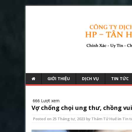
GIỚI THIỆU
DỊCH VỤ
TIN TỨC
666 Lượt xem
Vợ chống chọi ung thư, chồng vui
Posted on
25 Tháng tư, 2023
by
Thám Tử Huế
in
Tin t