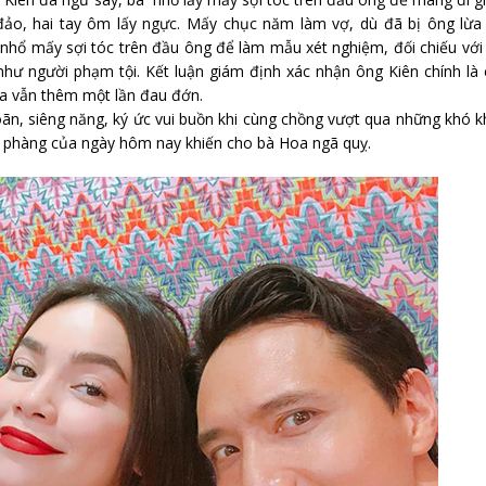
đảo, hai tay ôm lấy ngực. Mấy chục năm làm vợ, dù đã bị ông lừa 
nhổ mấy sợi tóc trên đầu ông để làm mẫu xét nghiệm, đối chiếu với
hư người phạm tội. Kết luận giám định xác nhận ông Kiên chính là
oa vẫn thêm một lần đau đớn.
ãn, siêng năng, ký ức vui buồn khi cùng chồng vượt qua những khó 
phũ phàng của ngày hôm nay khiến cho bà Hoa ngã quỵ.