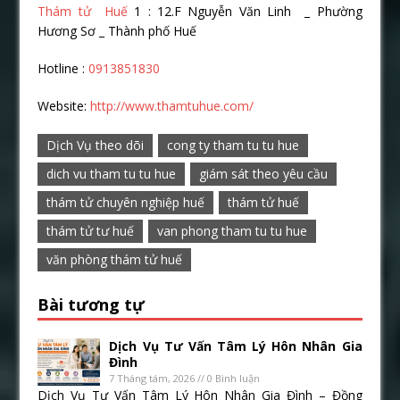
Thám tử Huế
1 : 12.F Nguyễn Văn Linh _ Phường
Hương Sơ _ Thành phố Huế
Hotline :
0913851830
Website:
http://www.thamtuhue.com/
Dịch Vụ theo dõi
cong ty tham tu tu hue
dich vu tham tu tu hue
giám sát theo yêu cầu
thám tử chuyên nghiệp huế
thám tử huế
thám tử tư huế
van phong tham tu tu hue
văn phòng thám tử huế
Bài tương tự
Dịch Vụ Tư Vấn Tâm Lý Hôn Nhân Gia
Đình
7 Tháng tám, 2026 // 0 Bình luận
Dịch Vụ Tư Vấn Tâm Lý Hôn Nhân Gia Đình – Đồng