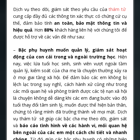
Dịch vụ theo dõi, giám sát theo yêu cầu của
thám tử
cung cấp đầy đủ các thông tin xác thực có chứng cứ cụ
thể, đảm bảo tính
an toàn, bảo mật thông tin và
hiệu quả
. Hơn
88%
khách hàng liên hệ với chúng tôi để
được hỗ trợ về các vấn đề như sau:
–
Bậc phụ huynh muốn quản lý, giám sát hoạt
động của con cái trong và ngoài trường học
. Hiện
nay, việc lứa tuổi học sinh, sinh viên vượt ngoài tầm
quản lý, kiểm soát của cha mẹ là chuyện thường xảy ra
ở mọi giai tầng xã hội. Để đảm bảo các em không bị
lệch lạc trong suy nghĩ, cách hành xử cũng như trong
các mối quan hệ và phòng tránh được các tệ nạn xã hội
là chuyện không dễ dàng khi các em đang bước vào độ
tuổi thay đổi tâm sinh lý, muốn được thể hiện bản thân,
chứng tỏ rằng mình đã trưởng thành về mọi mặt. Dịch
vụ thám tử sẽ giúp các bậc cha mẹ theo dõi, giám sát
và
báo cáo tình hình về các hành vi, mối quan hệ
bên ngoài của các em một cách chi tiết và nhanh
chóng
. Từ đó giúp các bậc phụ huynh có những biện