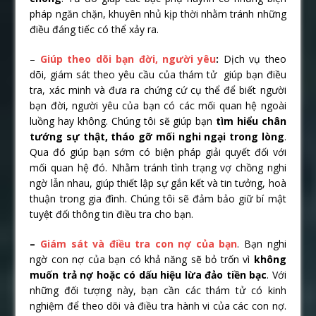
pháp ngăn chặn, khuyên nhủ kịp thời nhằm tránh những
điều đáng tiếc có thể xảy ra.
–
Giúp theo dõi bạn đời, người yêu
:
Dịch vụ theo
dõi, giám sát theo yêu cầu của thám tử giúp bạn điều
tra, xác minh và đưa ra chứng cứ cụ thể để biết người
bạn đời, người yêu của bạn có các mối quan hệ ngoài
luồng hay không. Chúng tôi sẽ giúp bạn
tìm hiểu chân
tướng sự thật, tháo gỡ mối nghi ngại trong lòng
.
Qua đó giúp bạn sớm có biện pháp giải quyết đối với
mối quan hệ đó. Nhằm tránh tình trạng vợ chồng nghi
ngờ lẫn nhau, giúp thiết lập sự gắn kết và tin tưởng, hoà
thuận trong gia đình. Chúng tôi sẽ đảm bảo giữ bí mật
tuyệt đối thông tin điều tra cho bạn.
–
Giám sát và điều tra con nợ của bạn
. Bạn nghi
ngờ con nợ của bạn có khả năng sẽ bỏ trốn vì
không
muốn trả nợ hoặc có dấu hiệu lừa đảo tiền bạc
. Với
những đối tượng này, bạn cần các thám tử có kinh
nghiệm để theo dõi và điều tra hành vi của các con nợ.