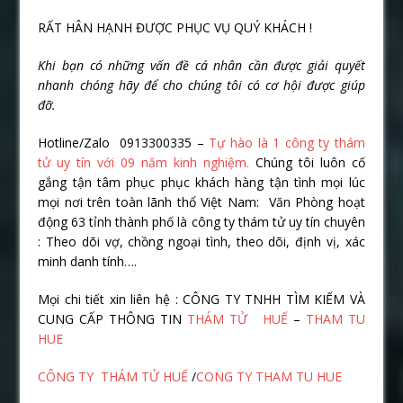
RẤT HÂN HẠNH ĐƯỢC PHỤC VỤ QUÝ KHÁCH !
Khi bạn có những vấn đề cá nhân cần được giải quyết
nhanh chóng hãy để cho chúng tôi có cơ hội được giúp
đỡ.
Hotline/Zalo 0913300335 –
Tự hào là 1 công ty thám
tử uy tín với 09 năm kinh nghiệm.
Chúng tôi luôn cố
gắng tận tâm phục phục khách hàng tận tình mọi lúc
mọi nơi trên toàn lãnh thổ Việt Nam: Văn Phòng hoạt
động 63 tỉnh thành phố là công ty thám tử uy tín chuyên
: Theo dõi vợ, chồng ngoại tình, theo dõi, định vị, xác
minh danh tính….
Mọi chi tiết xin liên hệ : CÔNG TY TNHH TÌM KIẾM VÀ
CUNG CẤP THÔNG TIN
THÁM TỬ HUẾ
–
THAM TU
HUE
CÔNG TY THÁM TỬ HUẾ
/
CONG TY THAM TU HUE