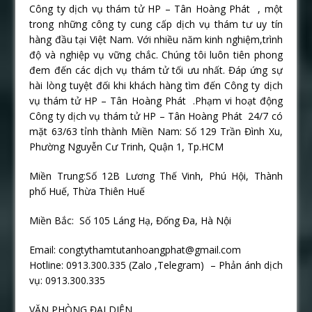
Công ty dịch vụ thám tử HP – Tân Hoàng Phát , một
trong những công ty cung cấp dịch vụ thám tư uy tín
hàng đầu tại Việt Nam. Với nhiều năm kinh nghiệm,trình
độ và nghiệp vụ vững chắc. Chúng tôi luôn tiên phong
đem đến các dịch vụ thám tử tối ưu nhất. Đáp ứng sự
hài lòng tuyệt đối khi khách hàng tìm đến Công ty dịch
vụ thám tử HP – Tân Hoàng Phát .Phạm vi hoạt động
Công ty dịch vụ thám tử HP – Tân Hoàng Phát 24/7 có
mặt 63/63 tỉnh thành Miền Nam: Số 129 Trần Đình Xu,
Phường Nguyễn Cư Trinh, Quận 1, Tp.HCM
Miền Trung:Số 12B Lương Thế Vinh, Phú Hội, Thành
phố Huế, Thừa Thiên Huế
Miền Bắc: Số 105 Láng Hạ, Đống Đa, Hà Nội
Email: congtythamtutanhoangphat@gmail.com
Hotline: 0913.300.335 (Zalo ,Telegram) – Phản ánh dịch
vụ: 0913.300.335
VĂN PHÒNG ĐẠI DIỆN