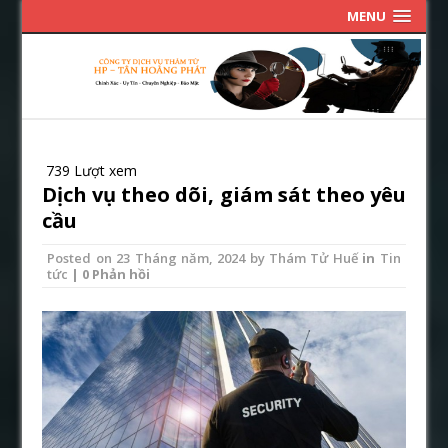
MENU
739 Lượt xem
Dịch vụ theo dõi, giám sát theo yêu
cầu
Posted on
23 Tháng năm, 2024
by
Thám Tử Huế
in
Tin
tức
| 0 Phản hồi