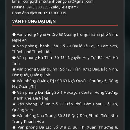
Email: congtythamtutanhoangphat@gmail.com
Hotline: 0913.300.335 (Zalo ,Telegram)
Phản ánh dịch vụ: 0913.300.335
VĂN PHÒNG ĐẠI DIỆN
Văn phòng Nghệ An :Số 63 Quang Trung, Thành phố Vinh,
Nghệ An
Văn phòng Thanh Hóa :Số 29 Đại lộ Lê Lợi, P. Lam Sơn,
Thành phố Thanh Hóa
Văn phòng Hà Tĩnh :Số 134 Nguyễn Huy Tự, Bắc Hà, Hà
Tĩnh
Văn phòng Quảng Bình : Số 123 Trần Hưng Đạo, Bảo Ninh,
Đồng Hới, Quảng Bình
Văn phòng Quảng Trị : Số 69 Ngô Quyền, Phường 5, Đông
Hà, Quảng Trị
Văn phòng Đà Nẵng:Số 1 Hexagon Center Hùng Vương,
Thanh Khê, Đà Nẵng
Văn phòng Hội An :Số 11 Trần Phú, Cẩm Châu, Hội An,
Quảng Nam
Văn phòng Nha Trang :Số 8 Lê Quý Đôn, Phước Tiến, Nha
Trang, Khánh Hòa
Văn phòng Đà Lạt :Số 318 Đ. Bùi Thị Xuân, Phường 8,