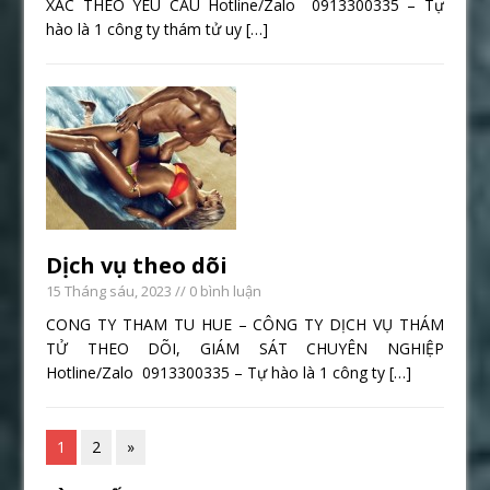
XÁC THEO YÊU CẦU Hotline/Zalo 0913300335 – Tự
hào là 1 công ty thám tử uy
[…]
Dịch vụ theo dõi
15 Tháng sáu, 2023
// 0 bình luận
CONG TY THAM TU HUE – CÔNG TY DỊCH VỤ THÁM
TỬ THEO DÕI, GIÁM SÁT CHUYÊN NGHIỆP
Hotline/Zalo 0913300335 – Tự hào là 1 công ty
[…]
1
2
»