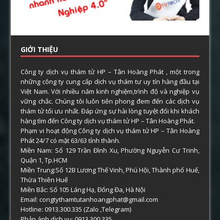
GIỚI THIỆU
Công ty dịch vụ thám tử HP – Tân Hoàng Phát , một trong
những công ty cung cấp dịch vụ thám tư uy tín hàng đầu tại
Việt Nam. Với nhiều năm kinh nghiệm,trình độ và nghiệp vụ
vững chắc. Chúng tôi luôn tiên phong đem đến các dịch vụ
thám tử tối ưu nhất. Đáp ứng sự hài lòng tuyệt đối khi khách
hàng tìm đến Công ty dịch vụ thám tử HP – Tân Hoàng Phát.
Phạm vi hoạt động Công ty dịch vụ thám tử HP – Tân Hoàng
Phát 24/7 có mặt 63/63 tỉnh thành.
Miền Nam: Số 129 Trần Đình Xu, Phường Nguyễn Cư Trinh,
Quận 1, Tp.HCM
Miền Trung:Số 12B Lương Thế Vinh, Phú Hội, Thành phố Huế,
Thừa Thiên Huế
Miền Bắc: Số 105 Láng Hạ, Đống Đa, Hà Nội
Email: congtythamtutanhoangphat@gmail.com
Hotline: 0913.300.335 (Zalo ,Telegram)
Phản ánh dịch vụ: 0913.300.335