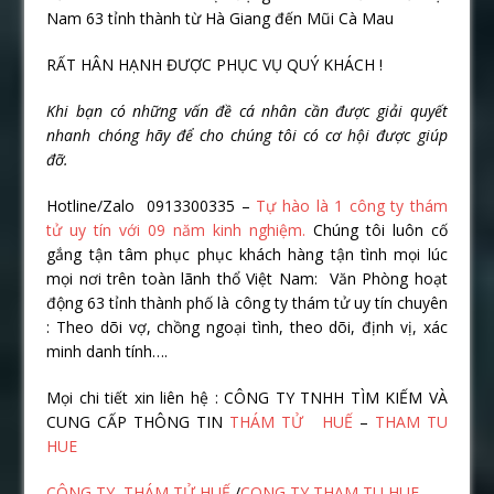
Nam 63 tỉnh thành từ Hà Giang đến Mũi Cà Mau
RẤT HÂN HẠNH ĐƯỢC PHỤC VỤ QUÝ KHÁCH !
Khi bạn có những vấn đề cá nhân cần được giải quyết
nhanh chóng hãy để cho chúng tôi có cơ hội được giúp
đỡ.
Hotline/Zalo 0913300335 –
Tự hào là 1 công ty thám
tử uy tín với 09 năm kinh nghiệm.
Chúng tôi luôn cố
gắng tận tâm phục phục khách hàng tận tình mọi lúc
mọi nơi trên toàn lãnh thổ Việt Nam: Văn Phòng hoạt
động 63 tỉnh thành phố là công ty thám tử uy tín chuyên
: Theo dõi vợ, chồng ngoại tình, theo dõi, định vị, xác
minh danh tính….
Mọi chi tiết xin liên hệ : CÔNG TY TNHH TÌM KIẾM VÀ
CUNG CẤP THÔNG TIN
THÁM TỬ HUẾ
–
THAM TU
HUE
CÔNG TY THÁM TỬ HUẾ
/
CONG TY THAM TU HUE