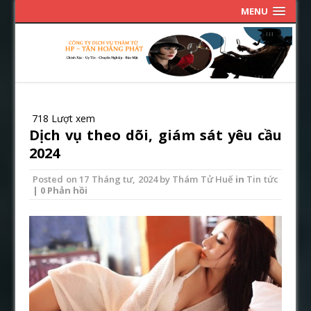
MENU
718 Lượt xem
Dịch vụ theo dõi, giám sát yêu cầu
2024
Posted on
17 Tháng tư, 2024
by
Thám Tử Huế
in
Tin tức
| 0 Phản hồi