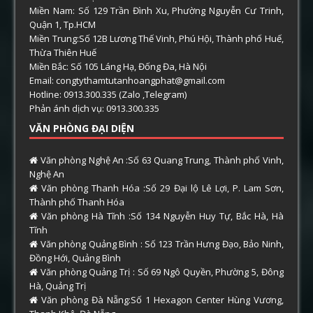
Miền Nam: Số 129 Trần Đình Xu, Phường Nguyễn Cư Trinh,
Quận 1, Tp.HCM
Miền Trung:Số 12B Lương Thế Vinh, Phú Hội, Thành phố Huế,
Thừa Thiên Huế
Miền Bắc: Số 105 Láng Hạ, Đống Đa, Hà Nội
Email: congtythamtutanhoangphat@gmail.com
Hotline: 0913.300.335 (Zalo ,Telegram)
Phản ánh dịch vụ: 0913.300.335
VĂN PHÒNG ĐẠI DIỆN
Văn phòng Nghệ An :Số 63 Quang Trung, Thành phố Vinh,
Nghệ An
Văn phòng Thanh Hóa :Số 29 Đại lộ Lê Lợi, P. Lam Sơn,
Thành phố Thanh Hóa
Văn phòng Hà Tĩnh :Số 134 Nguyễn Huy Tự, Bắc Hà, Hà
Tĩnh
Văn phòng Quảng Bình : Số 123 Trần Hưng Đạo, Bảo Ninh,
Đồng Hới, Quảng Bình
Văn phòng Quảng Trị : Số 69 Ngô Quyền, Phường 5, Đông
Hà, Quảng Trị
Văn phòng Đà Nẵng:Số 1 Hexagon Center Hùng Vương,