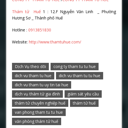
Thám tử Huế
1 : 12.F Nguyễn Văn Linh _ Phường
Hương Sơ _ Thành phố Huế
Hotline :
0913851830
Website:
http://www.thamtuhue.com/
Dịch Vụ theo dõi
cong ty tham tu tu hue
dich vu tham tu hue
dich vu tham tu tu hue
dich vu tham tu uy tin tai hue
dịch vụ thám tử gia đình
giám sát yêu cầu
thám tử chuyên nghiệp huế
thám tử huế
van phong tham tu tu hue
văn phòng thám tử huế