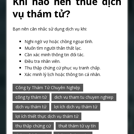
Khi nào nên thuê dịch
vụ thám tử?
Bạn nên cân nhắc sử dụng dịch vụ khi:
Nghi ngờ vợ hoặc chồng ngoại tình.
Muốn tìm người thân thất lạc.
Cần xác minh thông tin đối tác.
Điều tra nhân viên.
Thu thập chứng cứ phục vụ tranh chấp.
Xác minh lý lịch hoặc thông tin cá nhân.
Công ty Thám Tử Chuyên Nghiệp
công ty thám tử
dich vu tham tu chuyen nghiep
dịch vụ thám tử
lợi ích dịch vụ thám tử
lợi ích thiết thực dịch vụ thám tử
thu thập chứng cứ
thuê thám tử uy tín