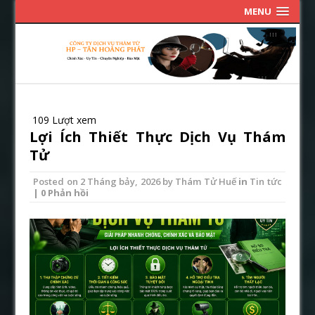
MENU
109 Lượt xem
Lợi Ích Thiết Thực Dịch Vụ Thám
Tử
Posted on
2 Tháng bảy, 2026
by
Thám Tử Huế
in
Tin tức
| 0 Phản hồi