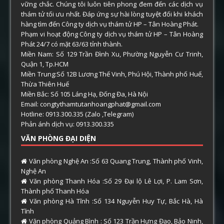
vững chắc. Chúng tôi luôn tiên phong đem đến các dịch vụ
thám tử tối ưu nhất. Đáp ứng sự hài lòng tuyệt đối khi khách
hàng tìm đến Công ty dịch vụ thám tử HP – Tân Hoàng Phát.
Phạm vi hoạt động Công ty dịch vụ thám tử HP – Tân Hoàng
Phát 24/7 có mặt 63/63 tỉnh thành.
Miền Nam: Số 129 Trần Đình Xu, Phường Nguyễn Cư Trinh,
Quận 1, Tp.HCM
Miền Trung:Số 12B Lương Thế Vinh, Phú Hội, Thành phố Huế,
Thừa Thiên Huế
Miền Bắc: Số 105 Láng Hạ, Đống Đa, Hà Nội
Email: congtythamtutanhoangphat@gmail.com
Hotline: 0913.300.335 (Zalo ,Telegram)
Phản ánh dịch vụ: 0913.300.335
VĂN PHÒNG ĐẠI DIỆN
Văn phòng Nghệ An :Số 63 Quang Trung, Thành phố Vinh,
Nghệ An
Văn phòng Thanh Hóa :Số 29 Đại lộ Lê Lợi, P. Lam Sơn,
Thành phố Thanh Hóa
Văn phòng Hà Tĩnh :Số 134 Nguyễn Huy Tự, Bắc Hà, Hà
Tĩnh
Văn phòng Quảng Bình : Số 123 Trần Hưng Đạo, Bảo Ninh,