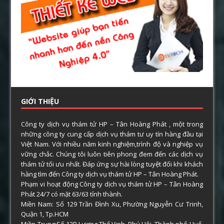
GIỚI THIỆU
Công ty dịch vụ thám tử HP – Tân Hoàng Phát , một trong
những công ty cung cấp dịch vụ thám tư uy tín hàng đầu tại
Việt Nam. Với nhiều năm kinh nghiệm,trình độ và nghiệp vụ
vững chắc. Chúng tôi luôn tiên phong đem đến các dịch vụ
thám tử tối ưu nhất. Đáp ứng sự hài lòng tuyệt đối khi khách
hàng tìm đến Công ty dịch vụ thám tử HP – Tân Hoàng Phát.
Phạm vi hoạt động Công ty dịch vụ thám tử HP – Tân Hoàng
Phát 24/7 có mặt 63/63 tỉnh thành.
Miền Nam: Số 129 Trần Đình Xu, Phường Nguyễn Cư Trinh,
Quận 1, Tp.HCM
Miền Trung:Số 12B Lương Thế Vinh, Phú Hội, Thành phố Huế,