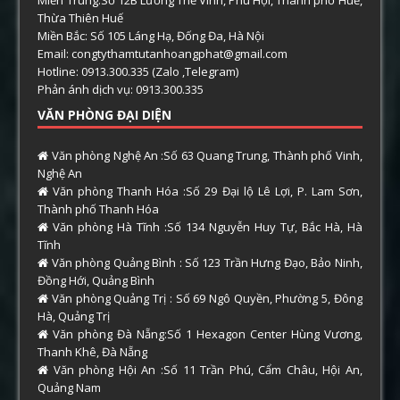
Thừa Thiên Huế
Miền Bắc: Số 105 Láng Hạ, Đống Đa, Hà Nội
Email: congtythamtutanhoangphat@gmail.com
Hotline: 0913.300.335 (Zalo ,Telegram)
Phản ánh dịch vụ: 0913.300.335
VĂN PHÒNG ĐẠI DIỆN
Văn phòng Nghệ An :Số 63 Quang Trung, Thành phố Vinh,
Nghệ An
Văn phòng Thanh Hóa :Số 29 Đại lộ Lê Lợi, P. Lam Sơn,
Thành phố Thanh Hóa
Văn phòng Hà Tĩnh :Số 134 Nguyễn Huy Tự, Bắc Hà, Hà
Tĩnh
Văn phòng Quảng Bình : Số 123 Trần Hưng Đạo, Bảo Ninh,
Đồng Hới, Quảng Bình
Văn phòng Quảng Trị : Số 69 Ngô Quyền, Phường 5, Đông
Hà, Quảng Trị
Văn phòng Đà Nẵng:Số 1 Hexagon Center Hùng Vương,
Thanh Khê, Đà Nẵng
Văn phòng Hội An :Số 11 Trần Phú, Cẩm Châu, Hội An,
Quảng Nam