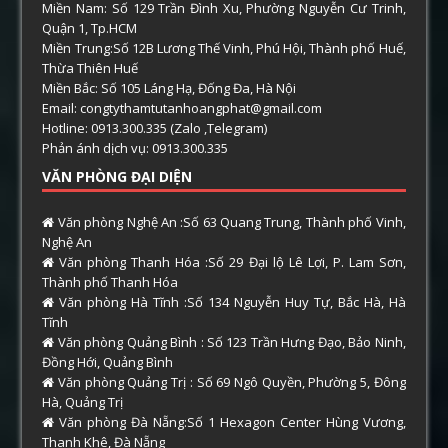
Miền Nam: Số 129 Trần Đình Xu, Phường Nguyễn Cư Trinh,
Quận 1, Tp.HCM
Miền Trung:Số 12B Lương Thế Vinh, Phú Hội, Thành phố Huế,
Thừa Thiên Huế
Miền Bắc: Số 105 Láng Hạ, Đống Đa, Hà Nội
Email: congtythamtutanhoangphat@gmail.com
Hotline: 0913.300.335 (Zalo ,Telegram)
Phản ánh dịch vụ: 0913.300.335
VĂN PHÒNG ĐẠI DIỆN
Văn phòng Nghệ An :Số 63 Quang Trung, Thành phố Vinh,
Nghệ An
Văn phòng Thanh Hóa :Số 29 Đại lộ Lê Lợi, P. Lam Sơn,
Thành phố Thanh Hóa
Văn phòng Hà Tĩnh :Số 134 Nguyễn Huy Tự, Bắc Hà, Hà
Tĩnh
Văn phòng Quảng Bình : Số 123 Trần Hưng Đạo, Bảo Ninh,
Đồng Hới, Quảng Bình
Văn phòng Quảng Trị : Số 69 Ngô Quyền, Phường 5, Đông
Hà, Quảng Trị
Văn phòng Đà Nẵng:Số 1 Hexagon Center Hùng Vương,
Thanh Khê, Đà Nẵng