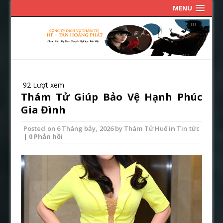
MENU
92 Lượt xem
Thám Tử Giúp Bảo Vệ Hạnh Phúc
Gia Đình
Posted on
6 Tháng bảy, 2026
by
Thám Tử Huế
in
Tin tức
| 0 Phản hồi