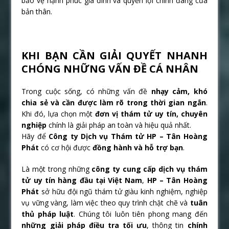
bảo vệ hạnh phúc gia đình và quyền lợi chính đáng của
bản thân.
KHI BẠN CẦN GIẢI QUYẾT NHANH
CHÓNG NHỮNG VẤN ĐỀ CÁ NHÂN
Trong cuộc sống, có những vấn đề
nhạy cảm, khó
chia sẻ và cần được làm rõ trong thời gian ngắn
.
Khi đó, lựa chọn một
đơn vị thám tử uy tín, chuyên
nghiệp
chính là giải pháp an toàn và hiệu quả nhất.
Hãy để
Công ty Dịch vụ Thám tử HP – Tân Hoàng
Phát
có cơ hội được
đồng hành và hỗ trợ bạn
.
Là một trong những
công ty cung cấp dịch vụ thám
tử uy tín hàng đầu tại Việt Nam
,
HP – Tân Hoàng
Phát
sở hữu đội ngũ thám tử giàu kinh nghiệm, nghiệp
vụ vững vàng, làm việc theo quy trình chặt chẽ và
tuân
thủ pháp luật
. Chúng tôi luôn tiên phong mang đến
những giải pháp điều tra tối ưu
, thông tin
chính