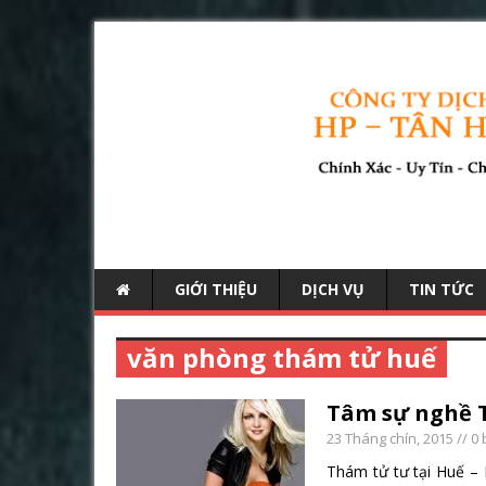
GIỚI THIỆU
DỊCH VỤ
TIN TỨC
văn phòng thám tử huế
Tâm sự nghề 
23 Tháng chín, 2015
// 0 
Thám tử tư tại Huế – 