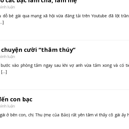
ho các bậc làm cha, làm mẹ
bình luận
ụ dỗ bé gái qua mạng xã hội vừa đăng tải trên Youtube đã lột trầ
…]
u chuyện cười “thâm thúy”
bình luận
 bước vào phòng tắm ngay sau khi vợ anh vừa tắm xong và có ti
ợ
[…]
đến con bạc
bình luận
gái ở bên con, chị Thu (mẹ của Bảo) rất yên tâm vì thấy cô gái ấy 