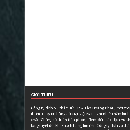
GIỚI THIỆU
Công ty dịch vụ thám tử HP – Tân Hoàng Phát , một tr
thám tư uy tín hàng đầu tại Việt Nam. Với nhiều năm kin
chắc. Chúng tôi luôn tiên phong đem đến các dịch vụ t
lòng tuyệt đối khi khách hàng tìm đến Công ty dịch vụ t