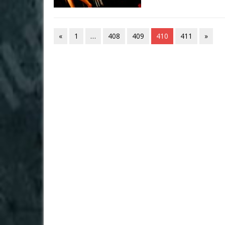
«
1
…
408
409
410
411
»