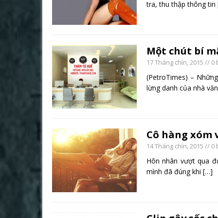
tra, thu thập thông tin
Một chút bí m
17 Tháng chín, 2015
// 0 
(PetroTimes) – Những 
lừng danh của nhà vă
Cô hàng xóm 
14 Tháng chín, 2015
// 0 
Hôn nhân vượt qua đượ
mình đã đúng khi
[…]