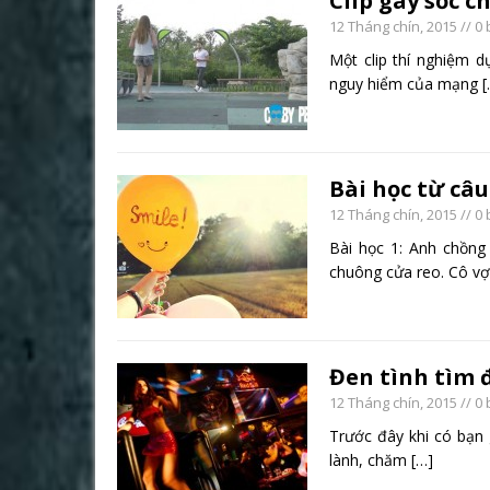
Clip gây sốc c
12 Tháng chín, 2015
// 0 
Một clip thí nghiệm d
nguy hiểm của mạng
[
Bài học từ câ
12 Tháng chín, 2015
// 0 
Bài học 1: Anh chồng
chuông cửa reo. Cô v
Đen tình tìm 
12 Tháng chín, 2015
// 0 
Trước đây khi có bạn 
lành, chăm
[…]